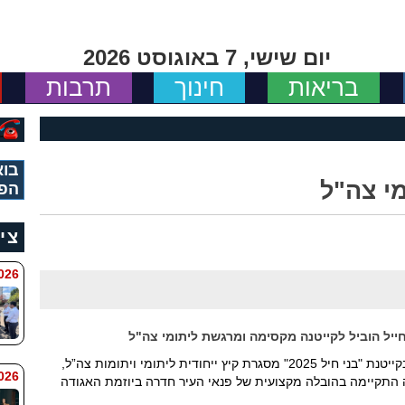
יום שישי, 7 באוגוסט 2026
בריאות
חינוך
תרבות
בוא
י צה"ל
הפי
צי
 8:11
ייל הוביל לקייטנה מקסימה ומרגשת ליתומי צה"ל
מאות ילדים ובני נוער השתתפו בחודש אוגוסט בקייטנת "בני חיל 2025" מסגרת קיץ ייחודית ליתומי ויתומות צה”ל,
6 8:7
 התקיימה בהובלה מקצועית של פנאי העיר חדרה ביוזמת האגודה