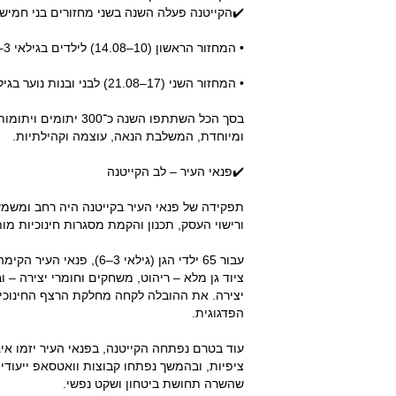
✔️הקייטנה פעלה השנה בשני מחזורים בני חמישה
• המחזור הראשון (10–14.08) לילדים בגילאי 3–10, בו השתתפו כ־150 ילדים.
• המחזור השני (17–21.08) לבני ובנות נוער בגילאי 11–17, ובו השתתפו כ־150 נוספים.
בסך הכל השתתפו השנה 
ומיוחדת, המשלבת הנאה, עוצמה וקהילתיות.
✔️פנאי העיר – לב הקייטנה
תפקידה של פנאי העיר בקייטנה היה רחב ומשמ
ורישוי העסק, תכנון והקמת מסגרות חינוכיות מותא
עבור 65 ילדי הגן (גילאי
ציוד גן מלא – ריהוט, משחקים וחומרי יצירה – ו
יצירה. את ההובלה לקחה מחלקת הרצף החינוכי ש
הפדגוגית.
עוד בטרם נפתחה הקייטנה, בפנאי העיר יזמו אי
ציפיות, ובהמשך נפתחו קבוצות וואטסאפ ייעודי
שהשרה תחושת ביטחון ושקט נפשי.