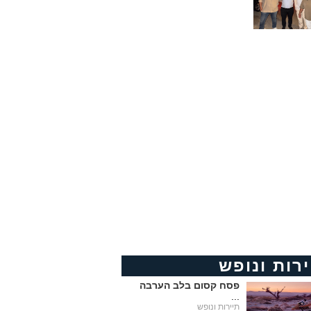
ירות ונופש
פסח קסום בלב הערבה
...
תיירות ונופש