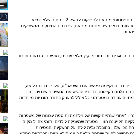
ביומה השני של הקייטנה עלה צורך מיידי במרחב התפתחותי מותאם לתינוקות עד גיל 3 – תחום שלא נמצא
מו צוותי פנאי העיר מתחם מותאם, שבו נהנו התינוקות ממשחקים
מהות.
ם הבוגרים יותר חוו ימי קיץ מלאי ערכים, מופעים, סדנאות וחיבור
ד יניב דרי התקיימה פגישה עם ראש אכ״א, אלוף דדו בר כליפא,
בת הצלחת הקייטנה. בדבריו הדגיש את החשיבות שבחיבור בין
תווה עבודה במסגרתו יוכל צה"ל להעניק בחזרה תוכניות מיוחדות
 בדבריו: "אחרי שנתיים קשות של מלחמה ותוספת עצומה של משפחות
יום הקייטנה הזו – מסגרת שמעניקה לילדים יתומי צה״ל מקום
 החינוכי שלנו, בהובלת גלית לילה, על ההשקעה, המסירות
רה תמשיך להיות שותפה מלאה ליוזמות לאומיות וחברתיות מהסוג