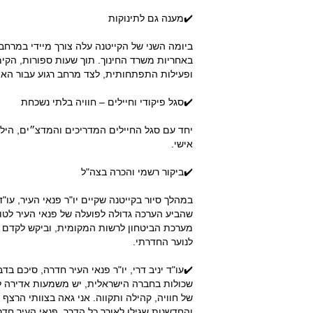
✔️מענה גם לתינוקות
באחריות משרד החינוך. תוך שעות ספורות, הקי
ופעילות התפתחותית, לצד מרחב רגוע עבור האי
✔️סגל פיקודי וחיילים – חוויה בלתי נשכחת
יחד עם סגל החיילים המדריכים והמדצ״ים, הילדי
אישי.
✔️ביקור רשמי והכרה בצה"ל
במהלך סיור בקייטנה שקיים יו"ר פנאי העיר, עו"
שהביע הערכה גדולה לפועלה של פנאי העיר לטו
מערכת הביטחון לרשות המקומית, וביקש לקדם מ
לנוער החדרתי.
✔️עו"ד יניב דרי, יו"ר פנאי העיר חדרה, סיכם
שכולות בחברה הישראלית, יש משמעות אדירה לק
של חוויה, קהילה ותקווה. אני גאה בצוותי הרצף
והחדשנות שגילו לאורך כל הדרך. פנאי העיר חד