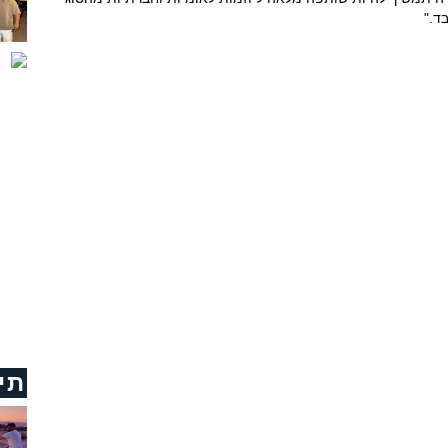
ד."
תי