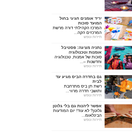
יריד אומנים חגיגי בחול
המועד סוכות
המרכז הקהילתי דורה מרשת
המרכזים הקה...
תיירות ונופש
נתניה מציגה: פסטיבל
אומנות וטכנולוגיה
סוכות של אמנות, טכנולוגיה
וחדשנות –...
תיירות ונופש
גם בחדרה הביס מגיע עד
לבית
רשת תן ביס מתרחבת
ותושבי חדרה מרווי...
תיירות ונופש
אפשר ליהנות גם בלי גלוטן
גלוטן? לא עוד! יום המודעות
הבינלאומ...
תיירות ונופש