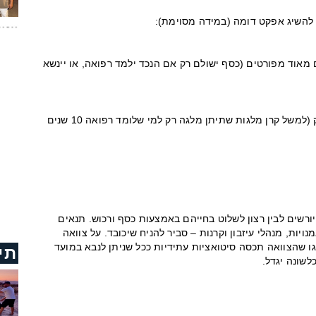
 להשיג אפקט דומה (במידה מסוימת):
 מאוד מפורטים (כסף ישולם רק אם הנכד ילמד רפואה, או יינשא
· הקמת קרן או עמותה שמטרתה מוגדרת בחוק (למשל קרן מלגות שתיתן מלגה רק למי שלומד רפואה 10 שנים
רשים לבין רצון לשלוט בחייהם באמצעות כסף ורכוש. תנאים
מנויות, מנהלי עיזבון וקרנות – סביר להניח שיכובד. על צוואה
גו שהצוואה תכסה סיטואציות עתידיות ככל שניתן לנבא במועד
תי
לשונה יגדל.