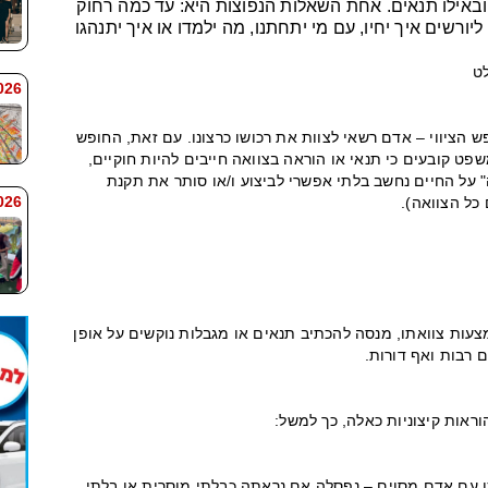
 ובאילו תנאים. אחת השאלות הנפוצות היא: עד כמה רחוק
ורשים איך יחיו, עם מי יתחתנו, מה ילמדו או איך יתנהגו
לט
 7:59
 הציווי – אדם רשאי לצוות את רכושו כרצונו. עם זאת, החופש
פט קובעים כי תנאי או הוראה בצוואה חייבים להיות חוקיים,
 על החיים נחשב בלתי אפשרי לביצוע ו/או סותר את תקנת
 7:58
 כל הצוואה).
ות צוואתו, מנסה להכתיב תנאים או מגבלות נוקשים על אופן
 רבות ואף דורות.
ראות קיצוניות כאלה, כך למשל:
ן עם אדם מסוים – נפסלה אם נראתה כבלתי מוסרית או בלתי