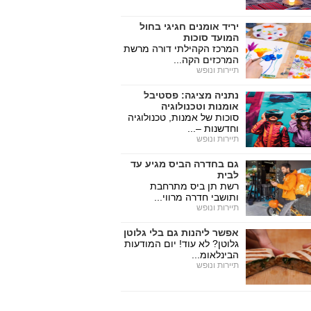
יריד אומנים חגיגי בחול
המועד סוכות
המרכז הקהילתי דורה מרשת
המרכזים הקה...
תיירות ונופש
נתניה מציגה: פסטיבל
אומנות וטכנולוגיה
סוכות של אמנות, טכנולוגיה
וחדשנות –...
תיירות ונופש
גם בחדרה הביס מגיע עד
לבית
רשת תן ביס מתרחבת
ותושבי חדרה מרווי...
תיירות ונופש
אפשר ליהנות גם בלי גלוטן
גלוטן? לא עוד! יום המודעות
הבינלאומ...
תיירות ונופש