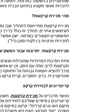
שמתעניינים בהשקעה באדמות. תופעה זו מ
לחברות ואנשי מקצוע בתחום הבנייה והאד
מהי מכירת קרקעות?
מכירת קרקעות מתייחסת לתהליך שבו נמכר
לשימושים אחרים. תהליך זה כולל בדרך כ
המשפטיים הקשורים באדמה. ישנן אפשרויו
למכירות פרטיות בין לקוח וסוכן נדל"ן.
מכירת קרקעות: יתרונות עבור המשקיע
אחת הסיבות המרכזיות שמובילות אנשים ל
הקרקעות לרוב עולה עם הזמן, וכן יש אפשרו
צורך להוציא הוצאות גבוהות על תחזוקה כ
ואטרקטיבית. ברוב המקרים, קניית קרקע
קריטריונים לבחירת קרקע
כאשר מדברים על
מכירת קרקעות
, חשוב
קריטריונים בסיסיים שעליכם להתייחס אליה
מיקום הוא גורם קרדינלי; קרקע במיקום מ
השנים. ייעוד הקרקע, האם היא מיועדת לב