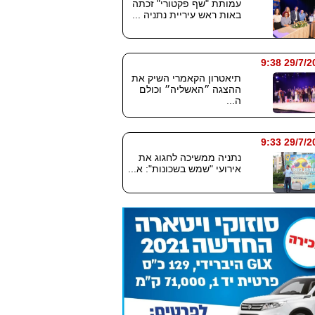
עמותת "שף פקטורי" זכתה
באות ראש עיריית נתניה ...
29/7/2026
תיאטרון הקאמרי השיק את
ההצגה ״האשליה״ וכולם
ה...
29/7/2026
נתניה ממשיכה לחגוג את
אירועי "שמש בשכונות": א...