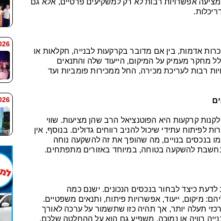
ציעה אפשרויות רבות לא רק למשקיעים פרטיים, אלא גם
ריכלות.
 9:38
ות אדמות, בין אם מדובר בקרקעות לבנייה, חקלאות או
לל מחקר מעמיק על המיקום, הייעוד שלה והתנאים
ת רבות לעריכת מכירה, החל ממכירות פומביות ועד
 9:33
ים
קנות קרקעות היא הפוטנציאל הרב שהן מציעות. שווי
ת לפיתוח עתידי שיכול להניב רווחים גדולים. בנוסף, אין
מו בנכסים בנויים, מה שהופך את זה להשקעה נוחה
 נחשבת להשקעה בטוחה, במיוחד באזורים מתפתחים.
 לדעת כיצד לבחור בנכסים הנכונים. ישנם כמה
ם: מיקום, ייעוד, אפשרויות פיתוח, ותנאים משפטיים.
רכזי תעלה יותר, אך תהיה כזו שתשמור על ערכה לאורך
נייה רוויה או נמוכה, משפיע גם הוא על ההחלטה שלכם.