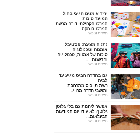
יריד אומנים חגיגי בחול
המועד סוכות
המרכז הקהילתי דורה מרשת
המרכזים הקה...
תיירות ונופש
נתניה מציגה: פסטיבל
אומנות וטכנולוגיה
סוכות של אמנות, טכנולוגיה
וחדשנות –...
תיירות ונופש
גם בחדרה הביס מגיע עד
לבית
רשת תן ביס מתרחבת
ותושבי חדרה מרווי...
תיירות ונופש
אפשר ליהנות גם בלי גלוטן
גלוטן? לא עוד! יום המודעות
הבינלאומ...
תיירות ונופש