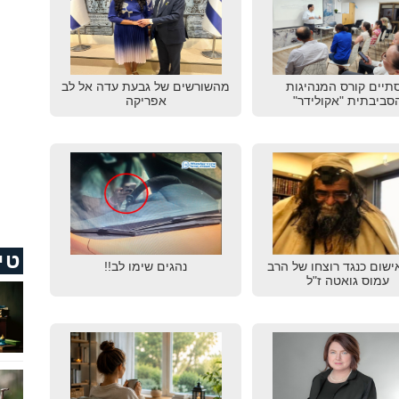
תיים קורס המנהיגות
מהשורשים של גבעת עדה אל לב
סביבתית "אקולידר"
אפריקה
טי
ישום כנגד רוצחו של הרב
נהגים שימו לב!!
עמוס גואטה ז"ל