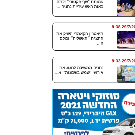
עמותת "שף פקטורי" זכתה
באות ראש עיריית נתניה ...
29/7/2026
תיאטרון הקאמרי השיק את
ההצגה ״האשליה״ וכולם
ה...
29/7/2026
נתניה ממשיכה לחגוג את
אירועי "שמש בשכונות": א...