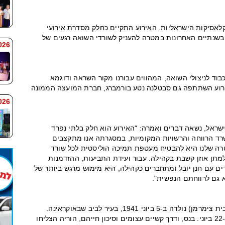
קלאסיקות הישראליות. האירוע התקיים כחלק מסדרת אירועי
בשנתיים האחרונות במטרה להעניק לשורדי השואה רגעים של
 9:38
כבוד לניצולי השואה, המהווים עבורנו מקור השראה ודוגמא
ירוע השתתפה גם סבטלנה נטע בורמברג, חברת המועצה הממונה
 9:33
בישראל, נשאה דברים ואמרה: "האירוע הוא חלק בלתי נפרד
רד הרווחה והרשויות המקומיות, במסגרתה אנו מתקצבים
מטרה שלנו היא להבטיח מעטפת תמיכה הוליסטית לכל שורד
 למתן אוזן קשבת בקהילה. עבור ועידת התביעות, ההזדמנות
ים עם חנן יובל ומתחברים כקהילה, היא מימוש מרגש ביותר של
א גם לרווחתם הנפשית".
אחת האורחות באירוע, עמליה (הלנה) אסא (לבית צימרמן) נולדה ב-5 ביוני 1941, בעיר לביב שבאוקראינה.
פלישת הצבא הנאצי לברית המועצות, החלה ב-22 ביוני. בנס, ודרך קשיים עצומים וסיכון חייהם, הוריה הצליחו