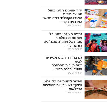
יריד אומנים חגיגי בחול
המועד סוכות
המרכז הקהילתי דורה מרשת
המרכזים הקה...
תיירות ונופש
נתניה מציגה: פסטיבל
אומנות וטכנולוגיה
סוכות של אמנות, טכנולוגיה
וחדשנות –...
תיירות ונופש
גם בחדרה הביס מגיע עד
לבית
רשת תן ביס מתרחבת
ותושבי חדרה מרווי...
תיירות ונופש
אפשר ליהנות גם בלי גלוטן
גלוטן? לא עוד! יום המודעות
הבינלאומ...
תיירות ונופש