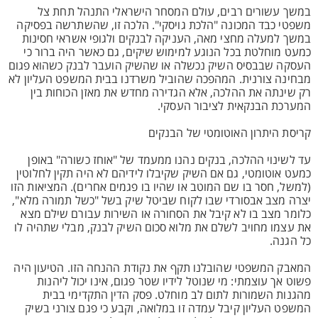
במשך עשורים רבים, עולם המסחר הישראלי התנהל תחת צל
משפטי כבד המכונה "הלכת גויסקי". הלכה זו, שהשתרשה בפסיקה
במשך למעלה מחצי מאה, העניקה לבנקים ולגופי אשראי חסינות
כמעט מוחלטת בכל הנוגע למימוש שיקים, גם כאשר היה ברור כי
העסקה שבבסיס השיק נכשלה או שהשיק הועבר לבנק כשהוא פגום
מבחינה צורנית. המהפכה שהוביל משרדנו בבית המשפט העליון לא
רק שינתה את ההלכה, אלא הגדירה מחדש את מאזן הכוחות בין
המערכת הבנקאית לציבור העסקי.
קריסת היתרון האוטומטי של הבנקים
עד לשינוי ההלכה, בנקים נהנו ממעמד של "אוחז כשורה" באופן
כמעט אוטומטי, גם אם השיק שקיבלו לידיהם לא היה תקין לחלוטין
(למשל, חסר בו שם המוטב או שהיו בו פגמים אחרים). המציאות הזו
יצרה מצב אבסורדי שבו לקוח שביטל שיק בשל "כשל תמורה מלא",
כלומר מצב בו לא קיבל את הסחורה או השירות עבורם שילם מצא
את עצמו מחויב לשלם את מלוא סכום השיק לבנק, מבלי שתהיה לו
כל הגנה.
המאבק המשפטי שהובלנו תקף את נקודת ההנחה הזו. הטיעון היה
פשוט אך עוצמתי: מי שנוטל לידיו שטר פגום, אינו יכול ליהנות
מהגנות השמורות לתום לב מוחלט. פסק הדין התקדימי בבית
המשפט העליון קיבל עמדה זו במלואה, וקבע כי פגם צורני בשיק