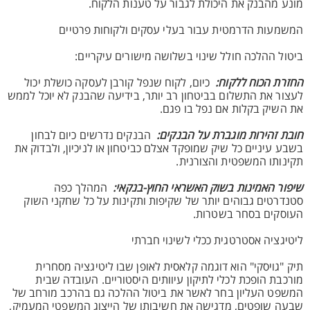
מונע מהבנק את היכולת לגבור על טענות הלקוח.
המשמעות הדרמטית עבור בעלי עסקים ולקוחות פרטיים
ביטול ההלכה חולל שינוי בשלושה מישורים עיקריים:
החזרת הכוח ללקוח:
כיום, לקוח שנפל קורבן לעסקה כושלת יכול
לעצור את התשלום בביטחון רב יותר, בידיעה שהבנק לא יוכל לממש
את השיק בקלות אם נפל בו פגם.
חובת זהירות מוגברת על הבנקים:
הבנקים נדרשים כיום לבחון
בשבע עיניים כל שיק שמופקד אצלם כביטחון או לניכיון, ולבדוק את
תקינותו המשפטית והצורנית.
שיפור האמינות בשוק האשראי החוץ-בנקאי:
המהלך כפה
סטנדרטים גבוהים יותר של שקיפות ותקינות על כל שחקני השוק
העוסקים בסחר בשטרות.
ליטיגציה אסטרטגית ככלי לשינוי חברתי
תיק "גויסקי" הוא דוגמה קלאסית לאופן שבו ליטיגציה מסחרית
מורכבת הופכת לכלי לתיקון עיוותים היסטוריים. העובדה שבית
המשפט העליון בחר לאשר את ביטול ההלכה גם בהרכב מורחב של
שבעה שופטים, מדגישה את חשיבותו של הייצוג המשפטי המעמיק,