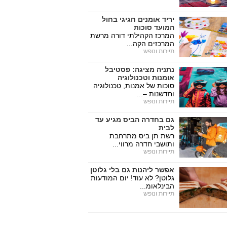
יריד אומנים חגיגי בחול
המועד סוכות
המרכז הקהילתי דורה מרשת
המרכזים הקה...
תיירות ונופש
נתניה מציגה: פסטיבל
אומנות וטכנולוגיה
סוכות של אמנות, טכנולוגיה
וחדשנות –...
תיירות ונופש
גם בחדרה הביס מגיע עד
לבית
רשת תן ביס מתרחבת
ותושבי חדרה מרווי...
תיירות ונופש
אפשר ליהנות גם בלי גלוטן
גלוטן? לא עוד! יום המודעות
הבינלאומ...
תיירות ונופש