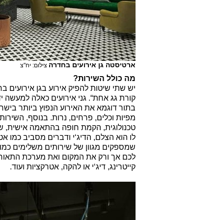
ארטיסטה גן אירועים בחדרה
צילום: יח"צ
מה כולל השירות?
יש שתי שיטות להפיק אירוע בגן אירועים ב
קורת גג אחת“. גני אירועים כאלה למעשה י
בתור דוגמא את האירוע הנפוץ ביותר בישרא
מפיות וכלים, פרחים, נרות. בנוסף, השיר
טכנולוגית, הקמת חופה בהתאמה אישית, שיר
לו הוא הצלם, הדיג‘י ודברים מסביב כמו אט
שמספקים מגוון של שירותים משלימים כמו 
לכם אך ורק את המקום ואת מערכת התאורה
קייטרינג, דיג‘י או להקה, אטרקציות ועוד.