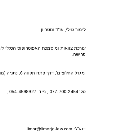
לימור גוילי, עו"ד ונוטריון
עורכת צוואות ומוסמכת האפוטרופוס הכללי לער
פרישה.
'מגדל החלוצים', דרך פתח תקווה 6, נתניה (מול קניון השרון)
טל' 077-700-2454 ; נייד: 054-4598927 ;
דוא"ל: limor@limorjg-law.com