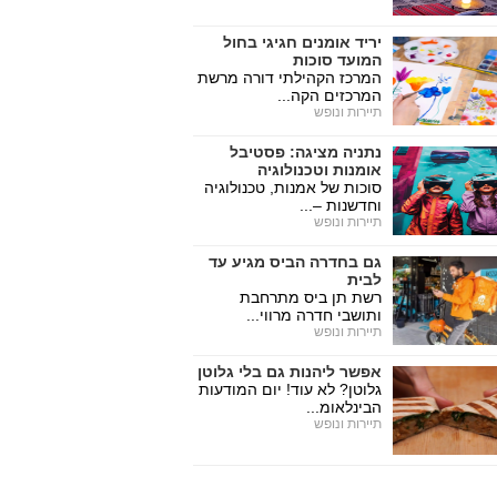
יריד אומנים חגיגי בחול
המועד סוכות
המרכז הקהילתי דורה מרשת
המרכזים הקה...
תיירות ונופש
נתניה מציגה: פסטיבל
אומנות וטכנולוגיה
סוכות של אמנות, טכנולוגיה
וחדשנות –...
תיירות ונופש
גם בחדרה הביס מגיע עד
לבית
רשת תן ביס מתרחבת
ותושבי חדרה מרווי...
תיירות ונופש
אפשר ליהנות גם בלי גלוטן
גלוטן? לא עוד! יום המודעות
הבינלאומ...
תיירות ונופש