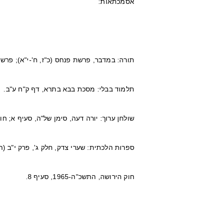
אסמכתאות:
תורה: במדבר, פרשת פנחס (כ"ז, ח'-י"א); פרש
תלמוד בבלי: מסכת בבא בתרא, דף ק"ח ע"ב.
שולחן ערוך: יורה דעה, סימן של"ה, סעיף א; חו
ספרות הלכתית: שערי צדק, חלק ג', פרק י"ב (הר
חוק הירושה, התשכ"ה-1965, סעיף 8.