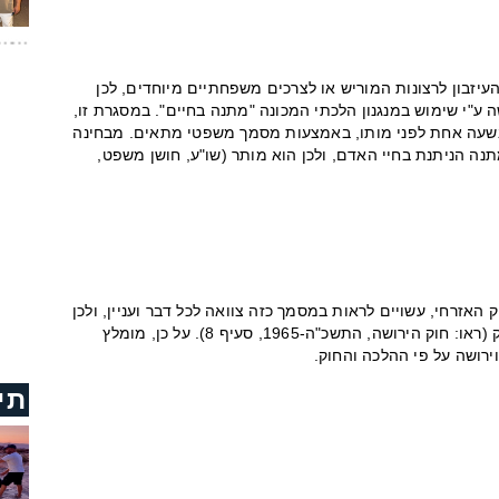
יזבון לרצונות המוריש או לצרכים משפחתיים מיוחדים, לכן
ע"י שימוש במנגנון הלכתי המכונה "מתנה בחיים". במסגרת זו,
ו בשעה אחת לפני מותו, באמצעות מסמך משפטי מתאים. מבחינה
נה הניתנת בחיי האדם, ולכן הוא מותר (שו"ע, חושן משפט,
 האזרחי, עשויים לראות במסמך כזה צוואה לכל דבר ועניין, ולכן
יש לערוך אותו בקפידה ובהתאם לדרישות החוק (ראו: חוק הירושה, התשכ"ה-1965, סעיף 8). על כן, מומלץ
ירושה על פי ההלכה והחוק.
תי