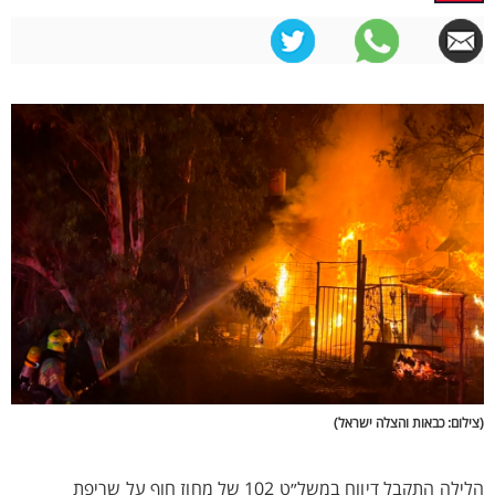
(צילום: כבאות והצלה ישראל)
הלילה התקבל דיווח במשל״ט 102 של מחוז חוף על שריפת