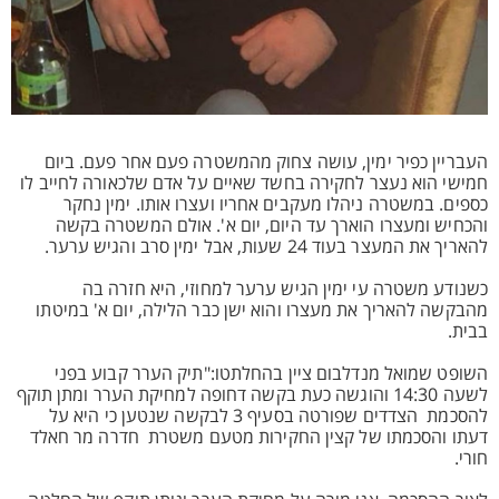
העבריין כפיר ימין, עושה צחוק מהמשטרה פעם אחר פעם. ביום
חמישי הוא נעצר לחקירה בחשד שאיים על אדם שלכאורה לחייב לו
כספים. במשטרה ניהלו מעקבים אחריו ועצרו אותו. ימין נחקר
והכחיש ומעצרו הוארך עד היום, יום א'. אולם המשטרה בקשה
להאריך את המעצר בעוד 24 שעות, אבל ימין סרב והגיש ערער.
כשנודע משטרה עי ימין הגיש ערער למחוזי, היא חזרה בה
מהבקשה להאריך את מעצרו והוא ישן כבר הלילה, יום א' במיטתו
בבית.
השופט שמואל מנדלבום ציין בהחלתטו:"תיק הערר קבוע בפני
לשעה 14:30 והוגשה כעת בקשה דחופה למחיקת הערר ומתן תוקף
להסכמת הצדדים שפורטה בסעיף 3 לבקשה שנטען כי היא על
דעתו והסכמתו של קצין החקירות מטעם משטרת חדרה מר חאלד
חורי.