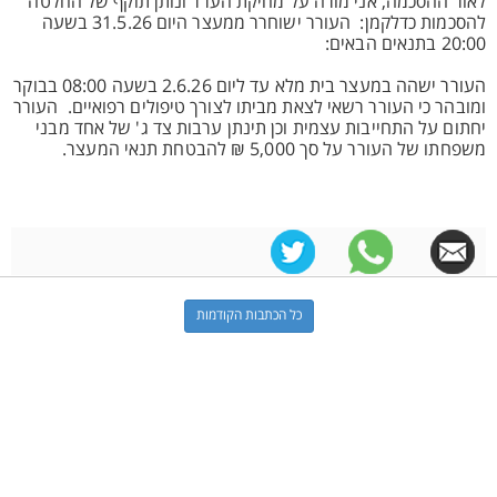
לאור ההסכמה, אני מורה על מחיקת הערר ונותן תוקף של החלטה
להסכמות כדלקמן: העורר ישוחרר ממעצר היום 31.5.26 בשעה
20:00 בתנאים הבאים:
העורר ישהה במעצר בית מלא עד ליום 2.6.26 בשעה 08:00 בבוקר
ומובהר כי העורר רשאי לצאת מביתו לצורך טיפולים רפואיים. העורר
יחתום על התחייבות עצמית וכן תינתן ערבות צד ג' של אחד מבני
משפחתו של העורר על סך 5,000 ₪ להבטחת תנאי המעצר.
כל הכתבות הקודמות