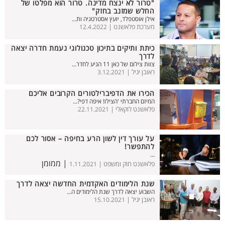
"טרור לא ינצח מדינה. טרור הוא מפלטו של
החלש שמזנב בחזק"
אילן אוסטפלד, יועץ אסטרטגיה ות...
מערכת פלאשנט |
12.4.2022
כיתת ותיקים בתיכון טכנולוגי נעמת חדרה יצאה
לדרך
צוות צילום של כאן 11 הגיע לחדר...
ראובן יגיל |
3.12.2021
הכירו את הדפיברילטורים הקרובים אליכם
המיזם החברתי 'הצילו! איפה דפי?...
פלאשנט לוקאלי |
22.11.2021
על עורך דין לשון הרע בחיפה – אסור לכם
להתפשר!
...
| ממומן
פלאשנט חוק ומשפט |
1.11.2021
שנת הלימודים האקדמית החדשה יצאה לדרך
השבוע יצאה לדרך שנת הלימודים ה...
ראובן יגיל |
15.10.2021