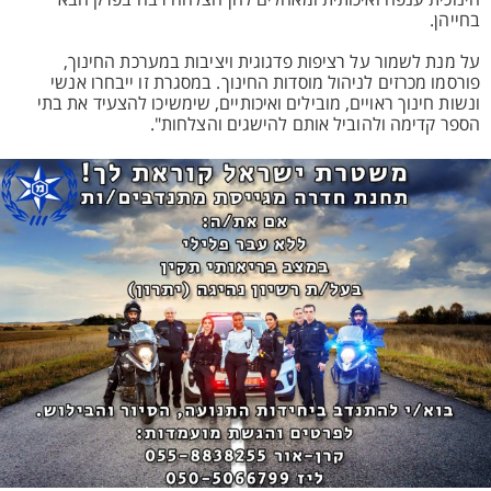
חינוכית ענפה ואיכותית ומאחלים להן הצלחה רבה בפרק הבא
בחייהן.
​על מנת לשמור על רציפות פדגוגית ויציבות במערכת החינוך,
פורסמו מכרזים לניהול מוסדות החינוך. במסגרת זו ייבחרו אנשי
ונשות חינוך ראויים, מובילים ואיכותיים, שימשיכו להצעיד את בתי
הספר קדימה ולהוביל אותם להישגים והצלחות".