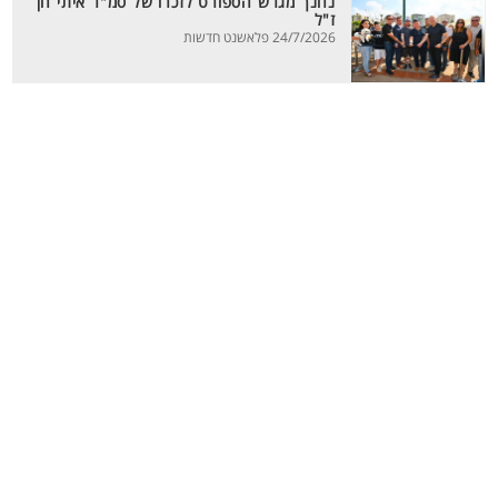
נחנך מגרש הספורט לזכרו של סמ"ר איתי חן
ז"ל
24/7/2026 פלאשנט חדשות