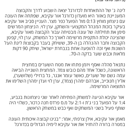
ליגה ג' של ההתאחדות לכדורגל יצאה השבוע לדרך והקבוצה
המעניינת באזור היא מועדון כדורגל אור עקיבא, שפתחה את העונה
עם ניצחון מוחץ 0:13 מול הפועל כפר מצר. העניין סביב אור עקיבא
בעיקר בזכות המנהל המקצועי והשחקן, ערן לוי. הניצחון המרשים
סימן את תחילתה של עונה מבטיחה עבור הקבוצה מאור עקיבא,
שהציגה יכולת התקפית מרשימה לאורך כל המשחק. ערן לוי, קפטן
הקבוצה וחבר ההנהלה בן ה-39, ששיחק בעבר בקבוצות ליגת העל
השונות ואף זכה להופעה אחת בנבחרת ישראל, שיחק 90 דקות
מלאות וכבש שער בדקה ה-70.
נתנאל סהלה ואסף ויזמן פתחו את מטח השערים במחצית
הראשונה, כשכל אחד מהם כובש צמד. המחצית השנייה הביאה
עמה גשם של שערים, כאשר עומר אנגר, גל ברזילי (שלושער),
אלירן חנוכייב, אברהם ימהרן (צמד), ערן לוי ועדן ימהרן השלימו את
התוצאה המרשימה.
אור עקיבא הגיעה למשחק הפתיחה לאחר שני ניצחונות בגביע,
1:4 על הפועל בני ג'ת ו-2:1 על מ.ס פרדס חנה כרכור, כשלוי היה
שותף פעיל בשני המשחקים ואף כבש במשחק הראשון.
מאמן אור עקיבא, אילן צרפתי, אמר: "בנינו קבוצה איכותית העונה
במטרה ברורה להחזיר את אור עקיבא לימיה הגדולים בכדורגל