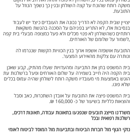
בשולחן עמוס בכלים, השולחן לא פונה ותחת זאת הביאו למקום
משקה רותח שהונח על קצה השולחן ובגין כך נשפך הנוזל על
התובעת.
יצויין שבית הקפה לא הדריך נכונה את העובדים כיצד יש לעבוד
בנסיבות אלו, לא התריע בפניהם על הסכנה בהגשת משקאות
רותחים כשהשולחן לא פנוי מכלים ולא פעל כמצופה מבעלי בית קפה
,לשמור על שלומם של האורחים.
התובעת אושפזה אשפוז ארוך בגין הכוויות הקשות שנגרמו לה
ונותרה עם צלקות מהאירוע המצער.
בית המשפט בחן את התביעה ומהעדויות שעלו מהתיק, קבע שאכן
בית הקפה היה חייב בשמירה על שלום האורחים ופעל ברשלנות עת
הוגש באמצעות מי מעובדיו משקה רותח לשולחן שהיה עמוס בכלים
שלא פונו.
בית המשפט פיצה את התובעת על אובדן השתכרות, כאב וסבל
והוצאות כלליות בשיעור של כ- 160,000 ₪.
משרדנו מייצג תובעים שנפגעו בתאונות עבודה, תאונות דרכים,
רשלנות רפואית ובכל
נזקי הגוף מול חברות הביטוח ובתביעות מול המוסד לביטוח לאומי