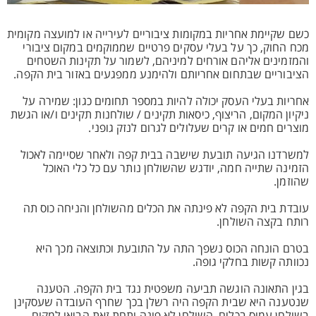
כשם שקיימת אחריות במקומות ציבוריים לעירייה או למועצה מקומית
מכח החוק, כך על בעלי עסקים פרטיים שממוקמים במקום ציבורי
והמזמינים אליהם אורחים למיניהם, לשמור על תקינות השטחים
הציבוריים שבתחום אחריותם ולהימנע ממפגעים באזור בית הקפה.
אחריות בעלי העסק יכולה להיות במספר תחומים כגון: שמירה על
ניקיון המקום, הריצוף, כיסאות תקינים / שולחנות תקינים ו/או הגשת
מוצרים חמים או קרים שעלולים לגרום לנזק גופני.
למשרדנו הגיעה תובעת שישבה בבית קפה ולאחר שסיימה לאכול
הזמינה שתייה חמה, יודגש שהשולחן נותר עם כל כלי האוכל
שהוזמן.
עובדת בית הקפה לא פינתה את הכלים מהשולחן והניחה כוס תה
רותח בקצה השולחן.
בטרם הונחה הכוס נשפך התה על התובעת וכתוצאה מכך היא
נכוותה קשות בחלקי גופה.
בגין התאונה הוגשה תביעה משפטית נגד בית הקפה. הטענה
שנטענה היא שבית הקפה היה רשלן בכך שחרף העובדה שעסקינן