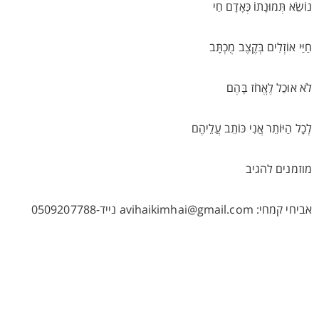
נוֹשֵׂא תְּמוּנָתוֹ כְּאָדָם חַי
חַיַּי אוֹזְלִים בְּקֶצֶב מֻכְתָּב
לֹא אוּכַל לֶאֱחֹז בָּהֶם
לְכָל הַיּוֹתֵר אֲנִי כּוֹתֵב עֲלֵיהֶם
מוזמנים להגיב
אביחי קמחי: avihaikimhai@gmail.com נייד-0509207788