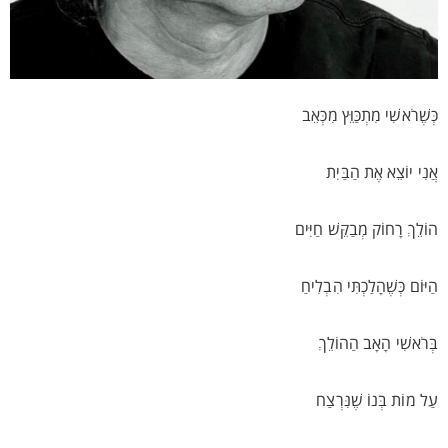
כְּשֶׁרֹאשִׁי מִתְכַּוֵּץ מִכְּאֵב
אֲנִי יוֹצֵא אֶת הַבַּיִת
הוֹלֵךְ רָחוֹק מְבַקֵּשׁ חַיִּים
הַיּוֹם כְּשֶׁהָלַכְתִּי הִבְלִיחַ
בְּרֹאשִׁי הָאָב הַהוֹלֵךְ
עַל מוֹת בְּנוֹ שֶׁנִּרְצַח