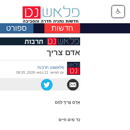
חדשות
ספורט
אדם צריך
פלאשנט תרבות
יום חמישי, 21 במאי 2026, 08:35
אָדָם צָרִיךְ לֶחֶם
כַּד מַיִם חַיִּים