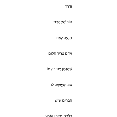
וְדֶרֶךְ
טוֹב שֶׁאַהֲבָתוֹ
תִּהְיֶה לְצִדּוֹ
אָדָם צָרִיךְ חֲלוֹם
שֶׁהַזְּמַן יֵיטִיב עִמּוֹ
טוֹב שֶׁיַּעֲשֶׂה לוֹ
חֲבֵרִים שֶׁיֵּשׁ
בְּלִבָּם מַצְפֵּן וְאֹמֶץ