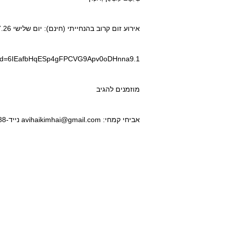
אירוע זום קרוב בהנחייתי (חינם): יום שלישי 6.7.26 20:30, הצגת הספר חותמת בדרכון הגוף מאת רוני סומק
?pwd=6IEafbHqESp4gFPCVG9Apv0oDHnna9.1
מוזמנים להגיב
אביחי קמחי: avihaikimhai@gmail.com נייד-0509207788