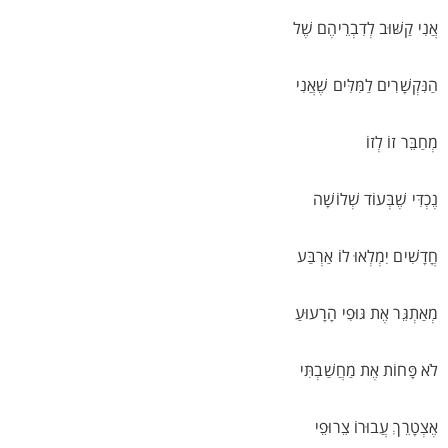
אֲנִי קַשּׁוּב לְדִבְרֵיהֶם שֶׁל
הַנִּקְשָׁרִים לַמִּלִּים שֶׁאֲנִי
מְחַבֵּר זוֹ לְזוֹ
נֶכְדִּי שֶׁבְּעוֹד שְׁלוֹשָׁה
חֳדָשִׁים יִמְלְאוּ לוֹ אַרְבַּע
מְאַתְגֵּר אֶת גּוּפִי הָרָעוּעַ
לֹא פָּחוֹת אֶת מַחֲשַׁבְתִּי
אֶצְטָרֵךְ עֲבוּרוֹ צֵרוּפֵי