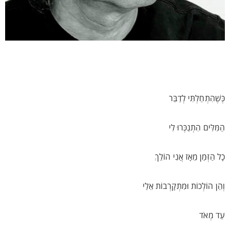
כְּשֶׁהִתְחַלְתִּי לְדַבֵּר
הַמִּלִּים הִתְנַכְּרוּ לִי
כָל הַזְּמַן מֵאָז אֲנִי הוֹלֵךְ
וְהֵן הוֹלְכוֹת וּמִתְקָרְבוֹת אֵלַי
עַד מְאֹד