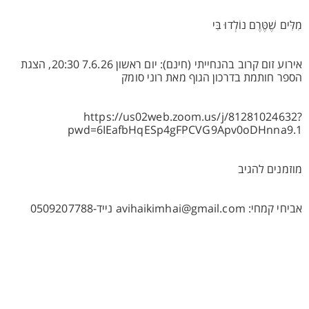
מִלִּים שֶׁטֶּרֶם נוֹלְדוּ בִּי
אירוע זום קרוב בהנחייתי (חינם): יום ראשון 7.6.26 20:30, הצגת
הספר חותמת בדרכון הגוף מאת רוני סומק
https://us02web.zoom.us/j/81281024632?
pwd=6IEafbHqESp4gFPCVG9Apv0oDHnna9.1
מוזמנים להגיב
אביחי קמחי: avihaikimhai@gmail.com נייד-0509207788