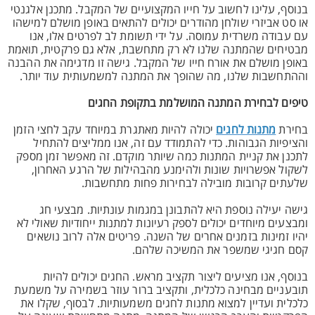
בנוסף, עלינו לחשוב על חייו המקצועיים של המקבל. מתכנן אלגנטי
או סט אביזרי שולחן מהודרים יכולים להתאים באופן מושלם למישהו
עם עבודה משרדית עמוסה. על ידי תשומת לב לפרטים אלו, אנו
מבטיחים שהמתנה שלנו לא רק מתחשבת, אלא גם פרקטית, תואמת
באופן מושלם את אורח חייו של המקבל. גישה זו מדגימה את ההבנה
וההתחשבות שלנו, מה שהופך את המתנה למשמעותית עוד יותר.
טיפים לבחירת המתנה המושלמת בתקופת החגים
בחירת
מתנות לחגים
יכולה להיות מאתגרת במיוחד עקב לחצי הזמן
והציפיות הגבוהות. כדי להתמודד עם זה, אנו ממליצים להתחיל
לתכנן את קניית המתנות כמה שיותר מוקדם. זה מאפשר זמן מספק
לשקול אפשרויות שונות ולהימנע מהבהילות של הרגע האחרון,
שלעתים קרובות מובילה לבחירות פחות מתחשבות.
גישה יעילה נוספת היא להתבונן במגמות עונתיות. מבצעי חג
ומבצעים מיוחדים יכולים לספק רעיונות למתנות ייחודיות שאולי לא
יהיו זמינות בזמנים אחרים של השנה. פריטים אלה לרוב נושאים
קסם חגיגי שמשפר את המשיכה שלהם.
בנוסף, אנו מציעים ליצור תקציב מראש. החגים יכולים להיות
תובעניים מבחינה כלכלית, ותקציב ברור עוזר בשמירה על משמעת
כלכלית ועדיין למצוא מתנות לחגים משמעותיות. לבסוף, שקלו את