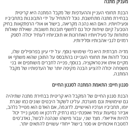
מעניק מתנה
הבנת תחומי העניין וההעדפות של מקבל המתנה היא קריטית
בבחירת מתנה מתחשבת. נוכל להתחיל על ידי התבוננות בתחביביו
ופעילויותיו. האם הוא נהנה מקריאה, בישול או אולי הרפתקאות בחיק
הטבע? קיום שיחות יכול גם לחשוף תובנות חשובות. שאילת שאלות
פתוחות על פעילויותיו האחרונות או תוכניותיו לעתיד יכולה לספק
רמזים לגבי אהבותיו וסלידותיו.
מדיה חברתית היא כלי שימושי נוסף. על ידי עיון בפרופילים שלו,
נוכל לזהות את תחומי העניינו בהתבסס על התוכן שהוא משתף או
מקיים איתו אינטראקציה. בנוסף, פנייה לחברים משותפים או בני
משפחה יכולה להציע הבנה מקיפה יותר של העדפותיו של מקבל
המתנה.
סגנון חיים: התאמת המתנה לסגנון החיים
הבנת סגנון החיים של המקבל היא קריטית בבחירת מתנה שתיהיה
גם שימושית וגם מוערכת. עלינו לשקול היבטים שונים כמו שגרת
יומו, תחביביו וערכיו האישיים. לדוגמה, אם האדם הוא מטייל נלהב,
אביזר נסיעות עמיד ואופנתי כמו נרתיק לדרכון או מטען נייד יכול
להיות אידיאלי. מצד שני, עבור מישהו שנהנה לבשל, גאדג'טים
למטבח איכותיים או ספר בישול ייחודי עשויים להתאים יותר.