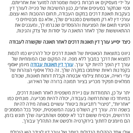
על ידי מעסיקים או חברות ביטוח שמטרתה למזער את אחריותם.
וכפי שנחקור בסעיפים אחרים, כגון החשיבות של פנייה לעורך דין
בעקבות תאונת דרכים במקום העבודה, תחום ההטבות הוא עצום.
עורכי דין לא רק משמשים כסנגורים שלך, אלא גם מבטיחים כי
הפיצוי תואם את הפציעות וההפסדים שנגרמו לך, ומעגנים את
ההתאוששות שלך לאחר התאונה על יסודות של צדק והגינות.
כיצד יסייע עורך דין תאונות דרכים לאחר תאונה שקשורה לעבודה
ניווט בתוצאות הכאוטיות של תאונת דרכים יכול להרגיש כמו לנסות
למצוא את דרכך במבוך ללא מפה. זה המקום שבו המומחיות של
עורך דין הופך להיות יקר ערך.
עורך דין תאונות עבודה
מיומן יאסוף
בקפדנות ראיות שיתמכו במקרה שלך. זה כולל איסוף הצהרות של
עדי ראייה, אבטחת צילומי אבטחה וקבלת דוחות תאונות, שכולם
ממלאים תפקיד מכריע בציור תמונה ברורה של האירוע.
יתר על כן, התמודדות עם ניירת משפטית לאחר תאונת דרכים,
במיוחד כזו שהתרחשה בעבודה, יכולה להיות מכריעה. מונחים כמו
"אחריות", "פיצוי" ו"תביעות ביטוח" עשויים באותה מידה להיות
בשפה זרה. עורך דין, השולט בעגה המשפטית, יטפל בכל המסמכים
הדרושים, ויבטיח ששום דבר לא יפספס ושהתביעה שלך תוגש בזמן.
הם מיומנים לחתוך בירוקרטיה ולפשט את התהליך עבורך.
אולי אחד ההקלות הגדולות ביותר של עורך דין לצידך הוא היכולת