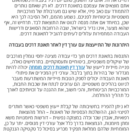
דמיינו את זה: אתם על השעון, סתם יום רגיל בעבודה כשפתאום
אתם מוצאים את עצמכם בתאונת דרכים. לא רק שאתם נותרים
להתמודד עם כאב פיזי, אלא שיש גם מערבולת של מורכבויות
משפטיות וביטוחיות לפניכם. נשמע מהמם, לא? הסיבה לכך היא
שכן, במיוחד אם אתה מנסה לנווט את התוצאות לבד. תרחיש זה, אף
שהוא מצער, אינו נדיר בישראל, שבה הרחובות הסואנים ודרישות
העבודה המחמירות עלולים לעיתים להוביל לתאונות דרכים.
היתרונות של התייעצות עם עורך דין לאחר תאונת דרכים בעבודה
התנסות בתאונת דרכים תוך כדי עבודה מציגה יחסי גומלין מורכבים
של שיקולים משפטיים, ביטוחיים ותעסוקתיים. בתרחישים כאלה,
פנייה מיידית לייעוץ של
עורך דין תאונות דרכים מומחה
יכולה להיות
מגדלור של בהירות בתוך בלבול. עורכי דין המכירים את פיתולי
תאונות העבודה יכולים לספק הטבות מיידיות המשתרעות מעבר
לניווט בהליכים משפטיים. הם ערוכים לנתח את שכבות החבות,
המורכבויות הביטוחיות, והכי חשוב, את ההגנה על זכויותיכם לאורך
כל תהליך ההחלמה.
לא ניתן להפריז בחשיבותה של קבלת ייעוץ משפטי כאשר חותרים
לפיצוי הוגן. ההשלכות הכספיות של תאונות – החל מהוצאות
רפואיות, אובדן שכר וכלה במצוקה נפשית – דורשות מיומנויות משא
ומתן מיומנות, הנמצאות בדרך כלל אצל עורכי דין מנוסים. יתר על כן,
המומחיות שלהם ממלאת תפקיד מכריע בסיכול כל טקטיקה הננקטת