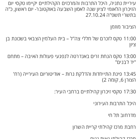
עיריית נתניה, היכל התרבות והמרכזים הקהילתיים יקיימו טקסי יום
הזיכרון הלאומי לציון שנה לאסון השבעה באוקטובר- יום ראשון, כ"ה
בתשרי תשפ"ה 27.10.24
הציבור מוזמן
11:00 טקס לזכרם של חללי צה"ל – בית העלמין הצבאי בשכונת בן
ציון
13:00 טקס הנחת זרים באנדרטה לנפגעי פעולות האיבה – מתחם
"יד לבנים"
13:45 פינת התייחדות והדלקת נרות – אודיטוריום העירייה (רח'
הצורן 6, קומה 2)
17:30 טקסי זיכרון קהילתיים ברחבי העיר:
היכל התרבות העירוני
מדרחוב תל חי
רחבת מרכז קהילתי קריית השרון