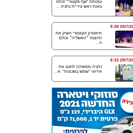
עמותת "שף פקטורי" זכתה
באות ראש עיריית נתניה ...
29/7/2026
תיאטרון הקאמרי השיק את
ההצגה ״האשליה״ וכולם
ה...
29/7/2026
נתניה ממשיכה לחגוג את
אירועי "שמש בשכונות": א...