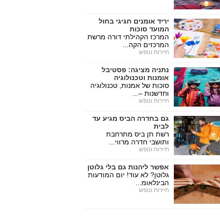
יריד אומנים חגיגי בחול
המועד סוכות
המרכז הקהילתי דורה מרשת
המרכזים הקה...
תיירות ונופש
נתניה מציגה: פסטיבל
אומנות וטכנולוגיה
סוכות של אמנות, טכנולוגיה
וחדשנות –...
תיירות ונופש
גם בחדרה הביס מגיע עד
לבית
רשת תן ביס מתרחבת
ותושבי חדרה מרווי...
תיירות ונופש
אפשר ליהנות גם בלי גלוטן
גלוטן? לא עוד! יום המודעות
הבינלאומ...
תיירות ונופש