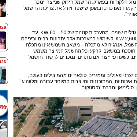
ת ה-ONE STOP SHOP שלנו מול הלקוחות בפארק, החשמל הירוק שנייצר יימכר
וקמו המערכות, ובאופן שישפר ויוזיל את צריכת החשמל
ויר".
 9:38
בימים אלה החלה הקמתן של 8 מערכות בגדלים שונים, ממערכות קטנות של 50 – 60 KW, עד
מערכות גדולות של כ- 630KW ובסה"כ כ-2,600 KW. לשימוש במערכות אלה יתרונות רבים וביניהם:
ל חשמל, אנרגיה לא מתכלה – משאב השמש אינו מתכלה
– חוסכת במשאבי קרקע וכל החשמל המיוצר משמש
רים, כשעודפי ייצור אם נותרים, נמכרים לרשת החשמל
 9:33
יצרני פאנלים וממירים סולאריים מהמובילים בעולם,
יכותיות, המתוכננות ומיוצרות במיוחד עבורה ומלווה ע"י
סולימאן וחברת 'נקסטקום'.