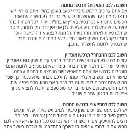
חשובה לכם הזמינות? תרכשו מחנות
אם אתם צריכים לרכוש סיבידי לכאב באופן בהול, אתם בוודאי לא
תרצו להמתין עד שהמשלוח יגיע אליכם. זה לא משנה אם אתם
רוכשים מחנות אינטרנטית בארץ או בחו"ל, ייקחו לכל הפחות כמה
ימים עד שהמשלוח יגיע אליכם. לכן אם אין לכם זמן לחכות, מוטב
שתלכו פיזית לאחת מהחנויות על מנת לבצע את הרכישה – וכך
תוכלו לקבל את השמן באופן מידי. ללא המתנה מיותרת ומבלי
שתצטרכו לחכות למשלוח כמובן.
חשוב לכם המבחר? תרכשו אונליין
עוד סיבה שלא מעט אנשים בוחרים לבצע קניית שמן CBD אונליין
היא כי יש להם הרבה יותר מבחר. בעוד שאתם מגיעים לחנות אתם
מוגבלים לרכוש את אחת מהאפשרויות הנמצאות בחנות עצמה,
כאשר אתם רוכשים אונליין עומד למולכם מבחר שלא נגמר. כך שכל
מה שאתם צריכים לעשות זה רק לבחור את הסוג הספציפי שאותו
אתם מחפשים, וגם אם מדובר על סוג ספציפי תוכלו למצוא מגוון
אפשרויות ממגוון אתרים שונים.
חשוב לכם להתייעץ? תרכשו מחנות
יש לכם מעט שצריכים שמן סיבידי לכאב ויש כאלה שלא יודעים
בדיוק האם קניית שמן CBD היא הצעד הנכון עבורם – ולכן הם
רוצים להתייעץ. אם תרכשו דרך האינטרנט ככל הנראה לא יהיה לכם
ממש עם מי להתייעץ ואת מי לשתף בהתלבטויות שלכם. כאשר אתם