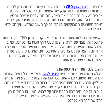
אם בעבר
הייתה משימה קשה במיוחד, נכון להיום
קניית שמן CBD
עומדות לרשותכם מבחר ענק של אפשרויות. כך שכל מה שאתם
צריכים לעשות זה לבחור את האפשרות המועדפת עליכם, ומכאן
התהליך כולו הופך להיות הרבה יותר פשוט. שמן סיבידי הפך להיות
לאחד השמנים המבוקשים ביותר, לפיכך חשוב שתדעו איך הכי כדאי
לכם לרכוש אותו.
האפשרויות הרלוונטיות ביותר הם לבצע קניית שמן CBD דרך חנויות
פרונטליות ומצד שני לרכוש שמן CBD דרך חנות באינטרנט. כמובן
שלכל אחת מהאפשרויות הללו יש את היתרונות ואת החסרונות שלה.
אך אתם מהצד שלכם צריכים להיות בטוחים שאתם יכולים לעשות
את הבחירה הטובה והנכונה ביותר עבורכם – זאת שתוכלו להיות
שלמים אחרי שתבצעו אותה.
חשוב לכם המחיר? תרכשו אונליין
זה לא משנה אם אתם צריכים
לכאב או לכל בעיה אחרת,
סיבידי לכאב
אם המחיר חשוב לכם – אתם ככל הנראה תצטרכו לבצע את הרכישה
אונליין. הרכישה בחנויות הפרונטליות ברוב המקרים היא יקרה יותר,
ודרך האינטרנט תוכלו לרוב לקבל את הצעות המחיר הגמישות
ביותר. בנוסף יהיה לכם הרבה יותר קל לבצע השוואת מחירים בין
החנויות השונות, דבר שכמעט לא יהיה אפשרי אם תבצעו את
הרכישה דרך האינטרנט.