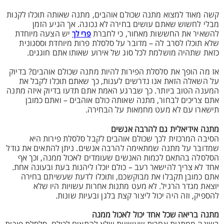
קשה מאוד למצוא מתנה שכולם אוהבים, מתנה שאותה תוכלו לקנות
מבלי לחשוש שאתם עושים בחירה לא נכונה. אך הגיע הזמן
להשאיר את החששות מאחור, כי לחברת
יש הצעה מיוחדת
פרי לך
שלא תוכלו לסרב לה – מדובר על סלסלת פרות מיוחדת וססגונית
כזאת שתהיה מושלמת לכל סוג של אירוע שאותו אתם חוגגים.
אז מה הופך את סלסלת הפירות להיות מתנה שכולם אוהבים? בדיוק
על השאלה הזאת אנו נדרשים לענות, כך שאתם תוכלו לקבל את
המענה הטוב ביותר. כך שברגע האמת אתם תדעו בדיוק איזה מתנה
אתם צריכים לבחור, מתנה שאותה כולם אוהבים – ואתם כמובן
תישארו עם לא מעט מחמאות על הבחירה.
מתנה אידיאלית גם להרבה אנשים
הסיבה המרכזית לכך שכולם אוהבים לקבל סלסלת פירות היא
שמדובר על מתנה שמתאימה להרבה אנשים. ניתן להתאים את גודל
הסלסלה בהתאם לכמות האנשים שעומדים לאכול ממנה, וכך אף
אחד לא צריך להישאר רעב – כולם יוכלו ליהנות בעת ובעונה אחת.
אתם כמובן תקבלו את מבוקשכם, ותוכלו לדעת שעשיתם בחירה
יוצאת מגדר הרגיל. לא מעט מתנות אחרות עשויות היו שלא
להספיק, וזה היה יכול ליצור קצת בלגן ובעיות שונות.
מתנה בריאה שכל אחד יכול לאכול ממנה