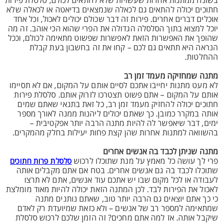
בשונה ממתנות אחרות שעשויות שלא להתאים לכולם, סלסלת פירות
חתוכים יכולה להתאים גם לכאלה שנמצאים בדיאטה או לכאלה שלא
אוכלים דברים אחרים. פירות זה דבר שכולם יכולים לאכול, וכל אחד
יוכל למצוא בתוך הסלסלה הגדולה את הפרי שהוא הכי אוהב. זה מה
שהופך את האפשרות הזאת לאפשרות שפשוט מתאימה לכולם, וככל
הנראה היא תתאים גם לכם – קחו את זה בחשבון בעת קבלת
ההחלטות.
מתנה שמחזיקה מעמד זמן רב
לא מעט מתנות יחייבו אתכם לסיים אותם על המקום, אם לא תסיימו
אותם על המקום – אתם פשוט תצטרכו לזרוק אותם. סלסלת פירות
חתוכים יכולה להחזיק מעמד זמן רב, כל זאת בתנאי שאתם שמים
אותה במקרר כמובן. כך שאתם יכולים ליהנות ממנה לאורך מספר
ימים, דבר שיאפשר לה להיות מתנה הרבה יותר אפקטיבית –
בהשוואה למתנות אחרות שהן קצת פחות יעילות בחלק מהמקרים.
מתנה שניתן לכבד בה אנשים אחרים
פרי לך עושה כל מאמץ על מנת שתוכלו לרכוש
סלסלת פרות חתוכים
שתוכלו לכבד בה גם אנשים אחרים. בטח אם אתם מקבלים אותה
לעבודה או לכל מקום שבו יש אתכם עוד אנשים, אתם לא תרצו
לאכול את הפירות לבד. לכן המתנה הזאת יכולה להיות מאוד מומלצת
כי כך אתם יוצאים גם הרבה יותר טוב, שאתם נותנים מתנה
שמתאימה למספר רב של אנשים – ולא כזאת שמיועדת רק לאדם
שיקבל אותה. אז למה אתם מחכים? זה הזמן שלכם לרכוש סלסלת