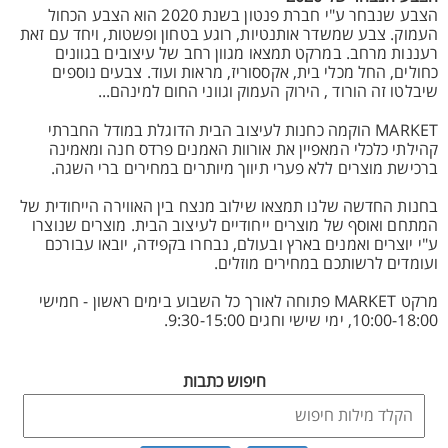
הצבע שנבחר ע"י חברת פנטון בשנת 2020 הוא הצבע הכחול
העמוק. צבע שמשדר אותנטיות, רוגע בטחון ופשטות, ויחד עם זאת
רעננות מרחב. במרקט תמצאו מגוון רחב של עיצובים בגוונים
כחולים, החל מכלי בית, אקססוריז, מראות ועוד. צבעים נוספים
שיבלטו זה הורוד , הירוק העמוק וגווני החום למינהם...
MARKET הוקמה כחנות לעיצוב הבית הדוגלת במודל החברתי
קהילתי כלכלי המאפיין את אורוות האמנים פרדס חנה ומאמינה
ברכישת מוצרים ללא פערי תיווך מיותרים במחירים ברי השגה.
בחנות החדשה שלנו תמצאו שילוב מנצח בין האווירה הייחודית של
המתחם ואוסף של מוצרים ייחודיים לעיצוב הבית. מוצרים שנוצרו
ע"י יוצרים ואמנים בארץ ובעולם, נבחרו בקפידה, יובאו עבורכם
ועומדים לרשותכם במחירים מוזלים.
מרקט MARKET פתוחה לאורך כל השבוע בימים ראשון - חמישי
10:00-18:00, ימי שישי וחגים 9:30-15:00.
חיפוש כתבות