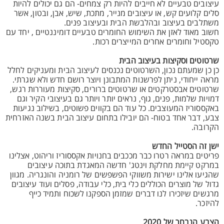
עיצובים טבעיים לא חייבים להיות רק צמחים- הם גם יכולים להיות
סלים קלועים קש, או עיצובים מנייר, מתכת, שיש, אבן, ובטון, אשר
משתלבים בעיצוב ובהלבשת הבית ובעיצוב פנים.
חשוב מאוד לאזן את השימוש החומרים טבעיים דומיננטיים , יחד עם
טקסטיל וחומרים אחרים המייצרים רכות.
שרטוטים וסקיצות בעיצוב הבית
כן כן שמעתם נכון, השרטוטים נכנסים לעיצוב הבית ומעניקים לחלל
מראה ייחודי, ניתן לפרשנות המתבונן ויוצר רושם חדש ולא שגרתי.
שרטוטים אבסטרקטים או שרטוטים ברורים, סקיצות מעוררות רגש,
דמויות שלמות, פנים, גוף, נראים יותר ויותר גם בעיצובי הקיר וגם
באקססוריז המעוצבים. כל עוד הם בקווים פשוטים, בשילוב נגיעות
צבע, דבר אחד בטוח- הם יובילו בתחום עיצוב הבית בשנה האזרחית
הקרובה.
ישן זה הסטייל החדש
פריטים במראה רטרו כבר מככבים בחנויות אקססוריז וריהוט, אצלינו
במרקט קיימת מחלקת וינטג' חדשה המאגדת בתוכה עיצובים
שהגיעו אלינו ישירות משווקי הפשפשים של רומניה והונגריה. מגוון
גדול של מוצרים הכוללים כלי בית, כלי עבודה, פסלים ועוד עיצובים
מרגשים שיזכירו לנו דברים שמזמן הספקנו לשכוח ותמיד כייף
להיזכר.
הצבע הנבחר של 2020