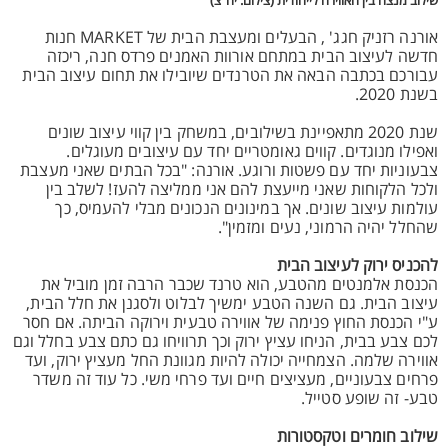
שילוב מנצח בין האווירה לייחודית (צילום: יח"צ)
אורנה רזניק חגג' , הבעלים ומעצבת הבית של MARKET חנות
חדשה לעיצוב הבית במתחם אורוות האמנים פרדס חנה, ריכזה
עבורכם בכתבה הבאה את הטרנדים שיובילו את תחום עיצוב הבית
בשנת 2020.
שנת 2020 מתאפיינת בשילובים, במשחק בין קווי עיצוב שונים
ואפילו מנוגדים. קווים גאומטריים יחד עם עיצובים מעוגלים.
צבעוניות יחד עם פשטות ורוגע. אורנה: "בכל הבתים שאני מעצבת
ולכל הלקוחות שאני מייעצת להם אני ממליצה להעז! לשלב בין
עולמות עיצוב שונים. אך במינונים הנכונים מבלי להעמיס, כך
שהחלל יהיה הרמוני, נעים ומזמין".
להכניס ירוק לעיצוב הבית
הכנסת אלמנטים מהטבע, הוא טרנד שכבר הרבה זמן מוביל את
עיצוב הבית. גם השנה הטבע ימשיך לבלוט ולסגנן את חלל הבית,
ע"י הכנסת החוץ פנימה של אווירה טבעית וירוקה הביתה. אם חסר
לכם צבע בבית, הניחו עציץ ירוק וכך תרוויחו גם כתם צבע בחלל וגם
אווירה שלמה. הצמחייה יכולה להיות מגוונת החל מעציץ ירוק, ועד
פרחים צבעוניים, מעציצים חיים ועד פרחי משי. כל עוד זה משדר
טבע- זה שופע סטייל.
שילוב חומרים וטקסטורות