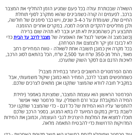
השאלה שבכותרת עולה בכל פעם שמגיע הזמן להחליף את המצבר
ברכב. לפעמים זה קורה כשמבינים שהוא מתקרב לסוף תוחלת
החיים שלו, שעומדת על כ-3-4 שנים, ויש כבר סימנים של חולשה,
ולכן מחליטים להקדים תרופה למכה. במקרים אחרים ההזמנה
תתבצע רק כשהמכונית לא תניע וכבר לא תהיה שום ברירה
(כשבמצב זה אפשר לנצל את האופציה של
כדי
מצבר לרכב עד הבית
לא לבזבז זמן יקר ולצמצם את הטרחה).
בכל מקרה אין כמובן תשובה אחת לשאלה - טווח המחירים רחב
מאוד, החל מכ-350 ש"ח ועד 2,500 ש"ח, הכל בהתאם לסוג הרכב,
לאיכות הדגם וגם לסקר השוק שתערכו.
מהם הפרמטרים החשובים ביותר בבחירת מצבר?
כשמחפשים מצבר לרכב, המחיר הוא כמובן שיקול משמעותי, אבל
במקביל חובה לוודא שהמוצר שתקנו אכן מתאים לצרכים שלכם.
הפרמטר הראשון הוא עוצמת המצבר, שמצוינת באמפר (יחידת
המידה המקובלת עבור זרם חשמלי). עוד פרמטר שאי אפשר
להתפשר עליו הוא המידות של כל דגם - כדי שהמצבר שתקנו יוכל
לשבת בדיוק במקום המיועד לו בתא המנוע. בספר הרכב שלכם
תוכלו למצוא את המלצות היצרנית לגבי העוצמה, וכמובן את המידות
המדויקות הדרושות כדי להבטיח התאמה מלאה.
עוד פרמטר שמומלץ לקחת בחשבון הוא משך תקופת האחריות - כדי