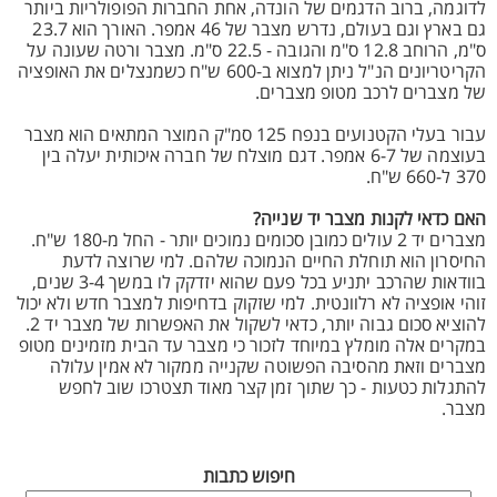
לדוגמה, ברוב הדגמים של הונדה, אחת החברות הפופולריות ביותר
גם בארץ וגם בעולם, נדרש מצבר של 46 אמפר. האורך הוא 23.7
ס"מ, הרוחב 12.8 ס"מ והגובה - 22.5 ס"מ. מצבר ורטה שעונה על
הקריטריונים הנ"ל ניתן למצוא ב-600 ש"ח כשמנצלים את האופציה
של מצברים לרכב מטופ מצברים.
עבור בעלי הקטנועים בנפח 125 סמ"ק המוצר המתאים הוא מצבר
בעוצמה של 6-7 אמפר. דגם מוצלח של חברה איכותית יעלה בין
370 ל-660 ש"ח.
האם כדאי לקנות מצבר יד שנייה?
מצברים יד 2 עולים כמובן סכומים נמוכים יותר - החל מ-180 ש"ח.
החיסרון הוא תוחלת החיים הנמוכה שלהם. למי שרוצה לדעת
בוודאות שהרכב יתניע בכל פעם שהוא יזדקק לו במשך 3-4 שנים,
זוהי אופציה לא רלוונטית. למי שזקוק בדחיפות למצבר חדש ולא יכול
להוציא סכום גבוה יותר, כדאי לשקול את האפשרות של מצבר יד 2.
במקרים אלה מומלץ במיוחד לזכור כי מצבר עד הבית מזמינים מטופ
מצברים וזאת מהסיבה הפשוטה שקנייה ממקור לא אמין עלולה
להתגלות כטעות - כך שתוך זמן קצר מאוד תצטרכו שוב לחפש
מצבר.
חיפוש כתבות