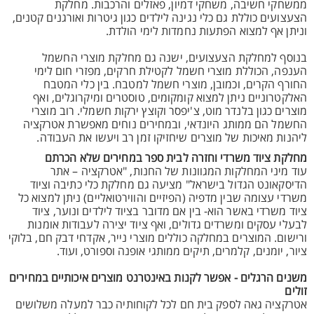
ממשחקי חשיבה, משחקי דמיון, פאזלים והרכבות. מחלקת
הצעצועים כוללת גם כלי נגינה לילדים כגון גיטרות ואורגנים קטנים,
וניתן אף למצוא הפתעות נחמדות לימי הולדת.
בנוסף למחלקת הצעצועים, ישנה גם מחלקת מוצרי החשמל
הענפה, הכוללת מוצרי חשמל לקטילת חרקים, מפזרי חום לימי
החורף הקרים, וכמובן, מוצרי חשמל למטבח. בין כלי המטבח
האלקטרוניים ניתן למצוא קומקומים, טוסטרים ומיקרוגלים, ואף
מוצרים כגון בלנדר מוט, צ'יפסר וקוצץ ירקות חשמלי. רוב מוצרי
החשמל הם ממותג היונדאי, ובמחירים נוחים מאפשרת אטרקציה
ליהנות מאיכות של מוצרים שיחזיקו זמן רב ויעשו את העבודה.
מחלקת ציוד משרדי וחזרה לבית ספר במחירים שלא הכרתם
עוד מיני המחלקות המגוונות של החנות, "אטרקציה – אתר
הדיסקאונט הגדול בישראל" מציעה גם מחלקת כלי כתיבה וציוד
משרדי עצומה שבין מדפיה (הפיזיים והווירטואליים) ניתן למצוא כל
ציוד משרדי באשר הוא- בין אם מדובר בציוד לילדים ונוער, ציוד
לבעלי עסקים ומשרדים גדולים, ואף ציוד יצירה לעבודות אומנות
ורישום. המוצרים במחלקה כוללים מוצרי נייר, אקדחי דבק חם, בלוקי
ציור, יומנים, קלמרים, תיקים ממותגי אופנה וספורט, ועוד.
משנים הרגלים - אפשר לקנות באינטרנט מוצרים איכותיים במחירים
זולים
אטרקציה גאה לספק בית חם לכל לקוחותיה כבר למעלה משלושים