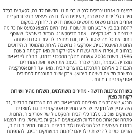
לפעמים אנחנו צריכים לרכוש כריות נוי חדשות לדירה, לפעמים בכלל
סיר בגלל ידית שנשברה, לעיתים הילד רוצה צעצוע חדש ובמקרים
אחרים אנחנו פשוט מחפשים כפפות חדשות לחורף. במקום
להסתובב בין ארבע חנויות שונות, ניתן היום למצוא כמעט את כל מה
שרוצים ב- "אטרקציה – אתר הדיסקאונט הגדול בישראל" שאוסף
בתוכו את כל מה שטוב לבית, וגם מחוצה לו. עוד בטרם נפתחה
החנות האינטרנטית, אטרקציה נחשבה לאחת מהמוסדות הידועים
ברחובות, ופקדו אותה עשרות אלפי לקוחות מאז הקמתה בשנת
1986. בשנת 2004 עשתה מהלך מהפכני בזמנו, והחלה לייבא את
מוצריה בעצמה, ובכך שברה בעצם את השוק ואת המחירים
הגבוהים אליהם התרגלנו במוצרים לבית. מאז ועד היום אטרקציה
נחשבת חלוצה בשיטת היבואן- צרכן אשר מתורגמת למחירים
אטרקטיביים במיוחד.
בשורת צרכנות חדשה - מחירים משתלמים, משלוח מהיר ושירות
לקוחות מצוין
מרגע שאטרקציה הצליחה להביא את בשורת הצרכנות החדשה, זה
היה עניין של זמן עד שנציע מחירים אטרקטיביים גם למוצרים
משווקים שונים. מלבד כלי הבית והטקסטיל של אטרקציה, החנות
פתחה את אחת ממחלקות הצעצועים הענקיות בישראל. ניתן למצוא
בחנות צעצועים לכל הגילאים ולכל המינים. בטווחי מחירים נוחים,
הורים יכולים להרשות לילדיהם ליהנות ממשחקים רבים, ולהתפתח