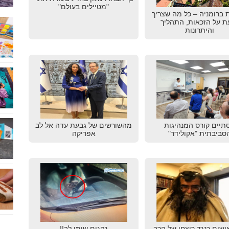
"מטיילים בעולם"
 ברומניה – כל מה שצריך
ת על הזכאות, התהליך
והיתרונות
תיים קורס המנהיגות
מהשורשים של גבעת עדה אל לב
סביבתית "אקולידר"
אפריקה
ישום כנגד רוצחו של הרב
נהגים שימו לב!!