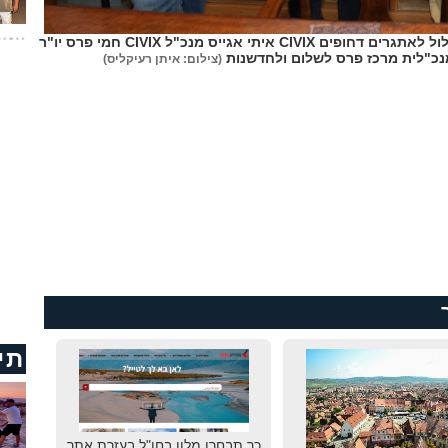
בתמונה מימין לשמאל: רועי ביגר, מנהל המסלול לאתגרים דחופים CIVIX איתי אגייס מנכ"ל CIVIX חמי פרס יו"ר
נכ"לית מרכז פרס לשלום ולחדשנות
(צילום: איתן רעיקליס)
תי
כך תבחרו מלון בחו"ל בעזרת אתר