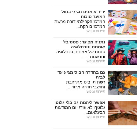
יריד אומנים חגיגי בחול
המועד סוכות
המרכז הקהילתי דורה מרשת
המרכזים הקה...
תיירות ונופש
נתניה מציגה: פסטיבל
אומנות וטכנולוגיה
סוכות של אמנות, טכנולוגיה
וחדשנות –...
תיירות ונופש
גם בחדרה הביס מגיע עד
לבית
רשת תן ביס מתרחבת
ותושבי חדרה מרווי...
תיירות ונופש
אפשר ליהנות גם בלי גלוטן
גלוטן? לא עוד! יום המודעות
הבינלאומ...
תיירות ונופש