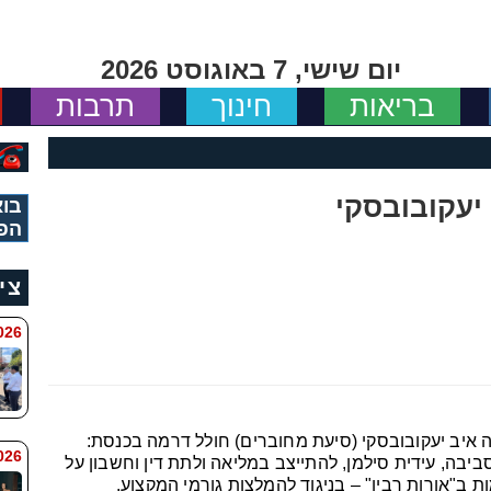
יום שישי, 7 באוגוסט 2026
בריאות
חינוך
תרבות
יעקובובסקי
בוא
הפ
צי
 8:11
איב יעקובובסקי (סיעת מחוברים) חולל דרמה בכנסת:
6 8:7
יבה, עידית סילמן, להתייצב במליאה ולתת דין וחשבון על
ב"אורות רבין" – בניגוד להמלצות גורמי המקצוע.