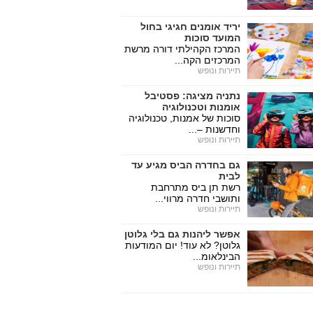
יריד אומנים חגיגי בחול
המועד סוכות
המרכז הקהילתי דורה מרשת
המרכזים הקה...
תיירות ונופש
נתניה מציגה: פסטיבל
אומנות וטכנולוגיה
סוכות של אמנות, טכנולוגיה
וחדשנות –...
תיירות ונופש
גם בחדרה הביס מגיע עד
לבית
רשת תן ביס מתרחבת
ותושבי חדרה מרווי...
תיירות ונופש
אפשר ליהנות גם בלי גלוטן
גלוטן? לא עוד! יום המודעות
הבינלאומ...
תיירות ונופש