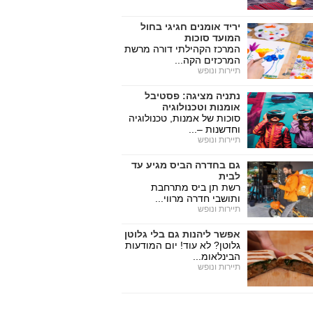
יריד אומנים חגיגי בחול
המועד סוכות
המרכז הקהילתי דורה מרשת
המרכזים הקה...
תיירות ונופש
נתניה מציגה: פסטיבל
אומנות וטכנולוגיה
סוכות של אמנות, טכנולוגיה
וחדשנות –...
תיירות ונופש
גם בחדרה הביס מגיע עד
לבית
רשת תן ביס מתרחבת
ותושבי חדרה מרווי...
תיירות ונופש
אפשר ליהנות גם בלי גלוטן
גלוטן? לא עוד! יום המודעות
הבינלאומ...
תיירות ונופש