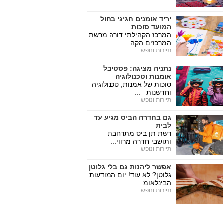
יריד אומנים חגיגי בחול
המועד סוכות
המרכז הקהילתי דורה מרשת
המרכזים הקה...
תיירות ונופש
נתניה מציגה: פסטיבל
אומנות וטכנולוגיה
סוכות של אמנות, טכנולוגיה
וחדשנות –...
תיירות ונופש
גם בחדרה הביס מגיע עד
לבית
רשת תן ביס מתרחבת
ותושבי חדרה מרווי...
תיירות ונופש
אפשר ליהנות גם בלי גלוטן
גלוטן? לא עוד! יום המודעות
הבינלאומ...
תיירות ונופש