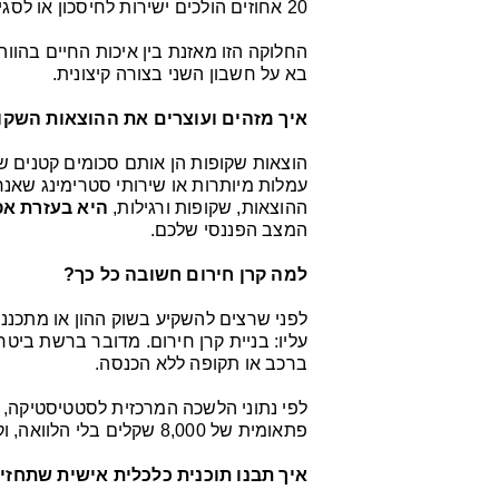
20 אחוזים הולכים ישירות לחיסכון או לסגירת חובות, כדי להבטיח את השקט הכלכלי שלכם בעתיד.
החלוקה הזו מאזנת בין איכות החיים בהוו
בא על חשבון השני בצורה קיצונית.
איך מזהים ועוצרים את ההוצאות השק
הוצאות שקופות הן אותם סכומים קטנים שז
עמלות מיותרות או שירותי סטרימינג שאנח
ההוצאות, שקופות ורגילות,
היא בעזרת אפ
המצב הפננסי שלכם.
למה קרן חירום חשובה כל כך?
לפני שרצים להשקיע בשוק ההון או מתכננ
עליו: בניית קרן חירום. מדובר ברשת ביטח
ברכב או תקופה ללא הכנסה.
לפי נתוני הלשכה המרכזית לסטטיסטיקה,
פתאומית של 8,000 שקלים בלי הלוואה, וקרן חירום מונעת מכם להיכנס לחובות בדיוק ברגעים הללו.
איך תבנו תוכנית כלכלית אישית שתחז