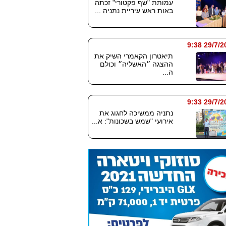
עמותת "שף פקטורי" זכתה
באות ראש עיריית נתניה ...
29/7/2026
תיאטרון הקאמרי השיק את
ההצגה ״האשליה״ וכולם
ה...
29/7/2026
נתניה ממשיכה לחגוג את
אירועי "שמש בשכונות": א...