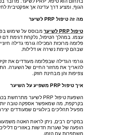
בתחום הוא טיפול PRP ל
הגוף, ומציע דרך עדינה אך אפקטיבית לחי
מה זה טיפול PRP לשיער
טיפול PRP לשיער
מבוסס על שימוש בפל
עצמו. במהלך הטיפול, נלקחת דגימת דם 
פלזמה מרוכזת המכילה גורמי גדילה חיוני
שבהם קיימת נשירה או דלילות.
גורמי הגדילה שבפלזמה מעודדים את זקיקי
להאריך את מחזור החיים של השערה. התו
צפיפות והן מבחינת חוזק.
איך טיפול PRP משפיע על השיער
השפעת טיפול PRP לשיער 
בקרקפת, מה שמאפשר אספקה טובה יותר של
מפעיל תהליכים ביולוגיים שמעודדים יצי
במקרים רבים, ניתן לראות האטה משמעות
הופעה של שערות חדשות באזורים דלילים.
משתפרות עם הזמן.