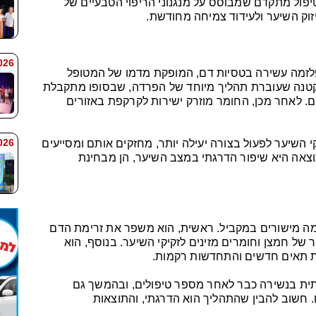
שיער. מדובר בטיפול מתקדם שמבוסס על מנגנוני הריפוי הטבעיים של
זוק השיער ולעידוד צמיחה מחודשת.
 9:38
זמה עשירה בטסיות דם, המופקת מדמו של המטופל
קטנה שעוברת תהליך מיוחד של הפרדה, שבסופו מתקבלת
ים. לאחר מכן, החומר מוזרק ישירות לקרקפת באזורים
 9:33
 השיער לפעול בצורה יעילה יותר, מחזקים אותם ומסייעים
צאה היא שיפור הדרגתי במצב השיער, הן מבחינת
מתרחשת בכמה מישורים במקביל. ראשית, הוא משפר את זרימת הדם
 חמצן וחומרים מזינים לזקיקי השיער. בנוסף, הוא
רת תאים חדשים והתחדשות רקמות.
ית בנשירה כבר לאחר מספר טיפולים, ובהמשך גם
 חשוב להבין שהתהליך הוא הדרגתי, והתוצאות