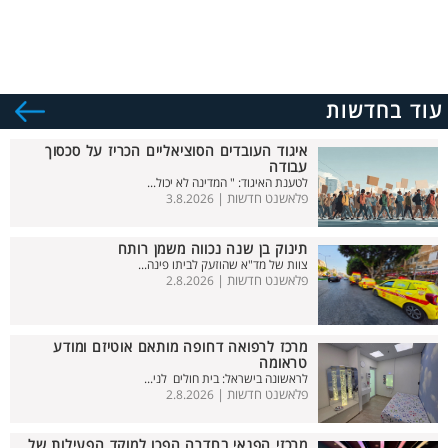
עוד בחדשות
איגוד העובדים הסוציאליים הכריז על סכסוך
עבודה
לטענת האיגוד: " המדינה לא יכול...
פלאשנט חדשות |
3.8.2026
תינוק בן שנה נכווה משמן רותח
צוות של מד"א שהוזעק לביתו פינה...
פלאשנט חדשות |
2.8.2026
מרכז לרפואה דחופה מותאם אוטיזם ומודע
טראומה
לראשונה בישראל: בית חולים לני...
פלאשנט חדשות |
2.8.2026
מרכזי הפנאי בחדרה הפכו למוקד הפעילות של