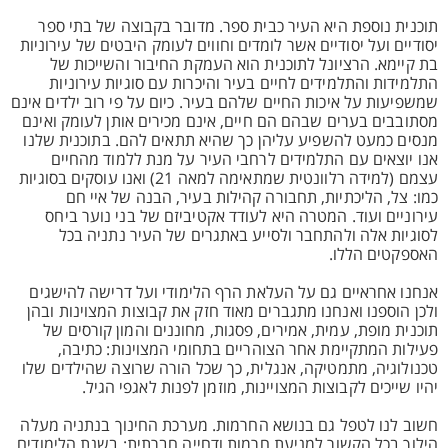
תוכנית נוספת היא העיר כבית ספר. מדובר בקבוצה של בתי ספר
יסודיים ועל יסודיים אשר לומדים וחווים לעומק היבטים של עירוניות
בת קיימא. הרציונל לתוכנית הוא העמקת החיבור והשייכות של
התלמידות והתלמידים לחיים בעיר והיכרות עם סוגיות עירוניות
שמשפיעות על איכות החיים שלהם בעיר. כיום על פי רוב ילדים אינם
מסתובבים בערים שבהם הם חיים, אינם מכירים אותן לעומק ואינם
מנסים כמעט להשפיע עליהן כך שהיא תתאים להם. בתוכנית שלנו
אנו יוצאים עם התלמידים לרחבי העיר על מנת ללמוד מהחיים
עצמם (למידה רלוונטית שמתאימה למאה 21) ואנו עוסקים בסוגיות
כמו: צל, הליכתיות, תחבורה קהילות בעיר, הבנה של איי חם
עירוניים ועוד. המטרה היא לעודד אקטיביזם של בני נוער ביחס
לסוגיות אלה ולהתחבר ולסייע באתגרים של העיר נתניה בכל
האספקטים הללו.
אנחנו אחראיים גם על העלאת הרף הלימודי ועל דרישה להישגים
ולכן הוספנו ואנחנו מתגברים מאוד חזק את קבוצות המצוינות ובהן
תוכנית מופת, עמית, אמירים, פסגות, מחוננים והמון קורסים של
פעילות המתקיימת אחר הצוהריים בתחומי המצוינות: כתיבה,
טכנולוגיה, מתמטיקה, אנגלית, כך שכל הורה שרוצה שהילדים שלו
יהיו שייכים לקבוצות המצויינות, מוזמן לפנות לאגפי הגיל.
חשוב לנו לטפל גם בנושא החרמות. מערכת החינוך בנתניה מעלה
הילוך בכל הקשור למניעת חרמות ודחייה חברתית: בשנת הלימודים