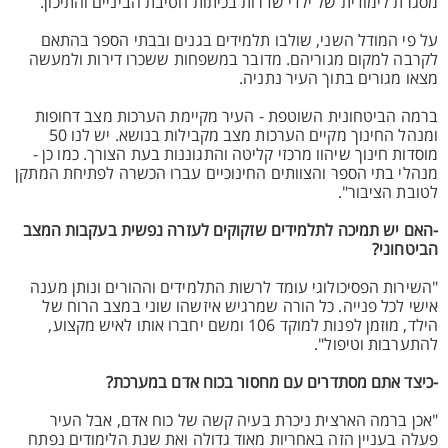
מסגרת לימודית של ילדי שדרות בכיתות חטיבת הביניים והתיכון.
על פי המודל השני, שולבו תלמידים בגנים ובבתי הספר בהתאם
לקרבה למקום מגוריהם. מדובר במשפחות ששכרו דירות ולמעשה
מצאו מגורים בתוך העיר נתניה.
ברמה הביטחונית השוטפת - העיר מקיימת הערכות מצב דחופות
ומנהל החינוך מקיים הערכות מצב מקבילות בנושא. יש לנו 50
מוסדות חינוך שיהוו מרכזי קליטה והתגוננות בעת הצורך. כמו כן -
מנהלי בתי הספר והצוותים החינוכיים עברו הכשרה לפתיחת המתקן
לטובת הציבור".
-האם יש תמיכה לתלמידים שזקוקים לעזרה נפשית בעקבות המצב
הביטחוני?
"השירות הפסיכולוגי עומד לרשות התלמידים וההורים ונותן מענה
אישי לכל פנייה. כל הורה שמרגיש איזשהו שוני במצב הרוח של
הילד, מוזמן לפנות למוקד 106 ומשם יחברו אותו לאיש מקצוע,
להתערבות וטיפול".
-כיצד אתם מסתדרים עם מחסור בכוח אדם במערכת?
"אכן ברמה הארצית ניכרת בעיה קשה של כוח אדם, אבל העיר
פעלה בעניין הזה באחריות מאוד גדולה ואת שנת הלימודים נפתח