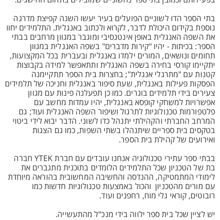
בפעילותם וכמובן בתי ספר נחשוניים שמובילים בתחום ההישגים.
בתי הספר הדו לשוניים הפועלים בעיר יעשו השנה קפיצת מדרגה
נוספת בקידום היכולת לדבר, לקרוא ולכתוב באנגלית. התלמידים יחוו
את השפה האנגלית באופן אינטנסיבי ומוגבר במגוון מרחבים בבתי
הספר: בכיתות - יהיו "קירות מדברים" בשפה האנגלית במגוון
תחומים ונושאים, המורים ילמדו באנגלית ובעברית בכל המקצועות,
יתקיימו קורסי בחירה בשפה האנגלית ותתאפשר למידה בקבוצות
קטנות עם "מתרגלי אנגלית"; בחצרות בית הספר תתקיימנה
הפסקות פעילות באנגלית, שעת סיפור באנגלית וחניכה של תלמידים
צעירים בידי תלמידים בוגרים. כמו כן תפעלנה פינות עם מגוון
אפשרויות למשחקי קופסא באנגלית, יהיו עמדות מחשב עם
פלטפורמות טכנולוגיות לתרגול ושיפור השפה האנגלית ועוד; גם
המרחב החברתי והקהילתי יתנהל כדו לשוני. הדבר יבוא לידי ביטוי
בטקסים בית ספריים שיתנהלו בשתי השפות, כמו גם הצגות
ואירועים של קהילת בית הספר.
בבתי ספר עתירי טכנולוגיה אנחנו עובדים עם חברת YTEK חברה
בת של הטכניון שכל התלמידים הלומדים בתוכנית מתגברים את
לימודי המתמטיקה, ההנדסה והחשיבה המחשובית בהוראה מיוחדת
עם מורים מהטכניון והכול באמצעות טכנולוגיות חדשות כמו
רובוטים, קוראי גלי מוח, רחפנים ועוד.
יש לציין שכל בית ספר ילווה בידי מנכ"ל מהתעשייה.