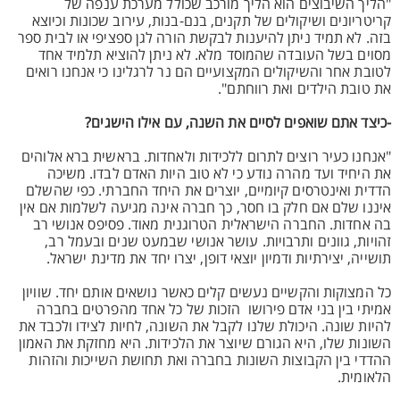
"הליך השיבוצים הוא הליך מורכב שכולל מערכת ענפה של
קריטריונים ושיקולים של תקנים, בנם-בנות, עירוב שכונות וכיוצא
בזה. לא תמיד ניתן להיענות לבקשת הורה לגן ספציפי או לבית ספר
מסוים בשל העובדה שהמוסד מלא. לא ניתן להוציא תלמיד אחד
לטובת אחר והשיקולים המקצועיים הם נר לרגלינו כי אנחנו רואים
את טובת הילדים ואת רווחתם".
-כיצד אתם שואפים לסיים את השנה, עם אילו הישגים?
"אנחנו כעיר רוצים לתרום ללכידות ולאחדות. בראשית ברא אלוהים
את היחיד ועד מהרה נודע כי לא טוב היות האדם לבדו. משיכה
הדדית ואינטרסים קיומיים, יוצרים את היחד החברתי. כפי שהשלם
איננו שלם אם חלק בו חסר, כך חברה אינה מגיעה לשלמות אם אין
בה אחדות. החברה הישראלית הטרוגנית מאוד. פסיפס אנושי רב
זהויות, גוונים ותרבויות. עושר אנושי שבמעט שנים ובעמל רב,
תושייה, יצירתיות ודמיון יוצאי דופן, יצרו יחד את מדינת ישראל.
כל המצוקות והקשיים נעשים קלים כאשר נושאים אותם יחד. שוויון
אמיתי בין בני אדם פירושו הזכות של כל אחד מהפרטים בחברה
להיות שונה. היכולת שלנו לקבל את השונה, לחיות לצידו ולכבד את
השונות שלו, היא הגורם שיוצר את הלכידות. היא מחזקת את האמון
ההדדי בין הקבוצות השונות בחברה ואת תחושת השייכות והזהות
הלאומית.