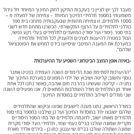
מעבר לכך יש לציין כי בעקבות התיקון לחוק החינוך המיוחד חל גידול
משמעותי במספר תלמידי החינוך המיוחד – צמיחה של למעלה מ –
1000 תלמידים. זו צמיחה מהותית שבעקבותיה פתחנו בית ספר
כוללני לתלמידים על הרצף התקשורתי, הכשרנו מתחם חדש לשני
בתי ספר (יסודי ועל יסודי) המיועדים לתלמידים בעלי רקע נפשי,
הכול במטרה להיענות לצרכים ולהעניק לכל תלמיד ותלמידה
במערכת את המענה המיטבי שיסייעו בידם לממש את הפוטנציאל
שלהם".
-באיזה אופן המצב הביטחוני השפיע על ההיערכות?
"ההיערכות לפתיחת שנת הלימודים השנה העמידה בפנינו אתגר
נוסף וחשוב: קליטה ושיבוץ של ילדי המפונים במערכת החינוך של
נתניה – קליטה שעשינו בהרבה חום ואהבה, כאשר נתנו לכל אחת
ואחד מן התלמידים מודל השתלבות המתאים לו. אנו מפעילים השנה
שני מודלים לשילוב התלמידים במוסדות החינוך:
במודל הראשון, נתנו מענה לישובים שפונו וביקשו שהתלמידים
שלהם ישובצו יחד במוסדות החינוך ועל כן שילבנו במספר בתי ספר
תלמידים מאותו ישוב, לדוגמה: תלמידים של בתי הספר היסודיים
מקריית שמונה שולבו בבי"ס נעמי שמר, תלמידי העל יסודי מקרית
שמונה ושתולה שולבו בבי"ס שי עגנון. כמו כן - ביה"ס אלדד מארח