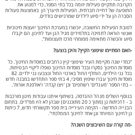
הקרובה תתקיים פעילות יזומה בכל בתי הספר, כדי למנוע את
התופעה של דחייה חברתית. הפעילות תיערך הן באמצעות פעולות
הסברה הן על ידי סיוע לילדים שמרגישים בודדים.
לטובת הפעילות החשובה, יוכשרו במערכת החינוך יועצות חינוכיות
ואנשי הוראה לתמיכה בתלמידים מגיל הגן ועד לתיכון. הם יקבלו
סיוע והכשרה מתאימה ממומחי מרכז תעצומות".
-האם הסתיימו שיפוצי הקיץ? והיכן בוצעו?
"כמדי שנה מקיימת העיר שיפוצי קיץ נרחבים במוסדות החינוך. כל
מוסדות החינוך נסקרו ובכל מוסדות החינוך טופלו ליקויי הבטיחות.
בכל גני הילדים, הוחלף החול בארגזי החול ונצבעו גני ילדים. 82
מוסדות חינוך עברו שיפוץ מסיבי, 4 בתי ספר התחדשו במבנה חדש
– בתי הספר 'מעגלים' ו'שחפים' וכן 'ויצו קנדה' ו'אולפנת אורות'.
בנוסף השלים מנהל ההנדסה, בשיתוף איתנו עבודות מיגון מורכבות
ב - 11כיתות גן (מתוך כ 20 מתוכננים) שבהן לא היו ממ"דים. בתחום
הבנייה החדשה - הקימה העירייה בית ספר תקשורתי חדש, 7 כיתות
גן לחינוך המיוחד וגן אחד לחינוך הממלכתי".
-מה קורה עם השיבוצים השנה?