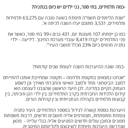
-כמה תלמידים, בתי ספר, גני ילדים יש כיום בנתניה?
"שנת הלימודים תשפ"ה תיפתח בשעה טובה עם 63,275 תלמידות
ותלמידים, 3,531 מתוכם יעלו השנה לכיתה א'.
כמו כן ייפתחו 107 מעונות יום, 431 גנים ו-99 בתי ספר, כאשר את
פני התלמידים יקבלו 8,419 עובדי מערכת החינוך. לידיעה - ילדי
נתניה מהווים כיום 23% מכלל תושבי העיר".
-במה שונה ההיערכות השנה לעומת שנים קודמות?
"אנחנו נמצאים בתקופת מלחמה – תקופה שמחייבת אותנו להתייחס
למצב הביטחוני מחד ולמצב האישי והחברתי מאידך וכן לשסע
העמוק הקיים במדינה. לכן היעד הראשון שהצבנו לעצמנו הוא
קידום הלכידות החברתית בקרב התלמידים: בין ילדי הגן והכיתה, בין
קבוצות תלמידים בקהילה הנתנייתית ובין קהילות הורים.
היערכות נוספת קשורה לגידול במספר התלמידים. העיר נתניה
צומחת ומתפתחת, מצטרפים אליה תושבים חדשים, לרבות משפחות
מפונים וכמובן עולים חדשים המגיעים אליה בגלי עלייה - מכאן
שנדרשה היערכות מיוחדת לשיבוצם ולקליטתם המיטבית.