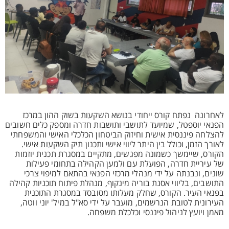
לאחרונה נפתח קורס ייחודי בנושא השקעות בשוק ההון במרכז
הפנאי יוספטל, שמיועד לתושבי ותושבות חדרה ומספק כלים חשובים
להצלחה פיננסית אישית וחיזוק הביטחון הכלכלי האישי והמשפחתי
לאורך הזמן, וכולל בין היתר ליווי אישי ותכנון תיק השקעות אישי.
הקורס, שיימשך כשמונה מפגשים, מתקיים במסגרת תכנית יוזמות
של עיריית חדרה, הפועלת עם ולמען הקהילה בתחומי פעילות
שונים, ונבנתה על ידי מנהלי מרכזי הפנאי בהתאם למיפוי צרכי
התושבים, בליווי אסנת בוריה מינקוף, מנהלת פיתוח תוכניות קהילה
בפנאי העיר. הקורס, שחלק מעלותו מסובסד במסגרת התוכנית
העירונית לטובת הנרשמים, מועבר על ידי סא"ל במיל' יוני ווטה,
מאמן ויועץ לניהול פיננסי וכלכלת משפחה.