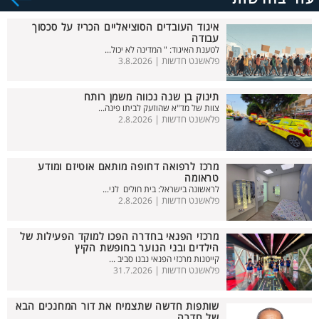
איגוד העובדים הסוציאליים הכריז על סכסוך
עבודה
לטענת האיגוד: " המדינה לא יכול...
פלאשנט חדשות |
3.8.2026
תינוק בן שנה נכווה משמן רותח
צוות של מד"א שהוזעק לביתו פינה...
פלאשנט חדשות |
2.8.2026
מרכז לרפואה דחופה מותאם אוטיזם ומודע
טראומה
לראשונה בישראל: בית חולים לני...
פלאשנט חדשות |
2.8.2026
מרכזי הפנאי בחדרה הפכו למוקד הפעילות של
הילדים ובני הנוער בחופשת הקיץ
קייטנות מרכזי הפנאי נבנו סביב ...
פלאשנט חדשות |
31.7.2026
שותפות חדשה שתצמיח את דור המחנכים הבא
של חדרה