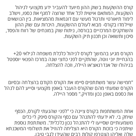
קורס ההשקעות בשוק ההון מיועד להעביר ידע מקצועי לניהול
השקעות, המותאם אישית לכל אחד שרוצה למנף את כספו, וישלב
לימוד תיאורטי ותרגול מעשי עם דוגמאות מהמציאות. בין הנושאים
שיילמדו בקורס- מבוא לעולם ההשקעות, היכרות עם שוק ההון
והשחקנים המרכזיים בבורסה, ניתוח שוק במונחים של רווח והפסד,
סיכון ותשואה וכן תכנון תיק השקעות.
הקורס מגיע בהמשך לקורס לניהול כלכלת משפחה לגילאי 20+
בהנחיית יוני ווטה, שהתקיים לפני כחצי שנה במרכז הפנאי יוספטל
בניהולו של אנדרגאצ'או היילה, וזכה להצלחה.
"חמישה עשר משתתפים סיימו את הקורס הקודם בהצלחה ובסיום
הקורס שמעתי מהם שהקורס הועבר באופן מקצועי וסייע להם לנהל
את כספם באופן נכון ומדויק." מספר היילה.
אחת המשתתפות בקורס ציינה כי "לפני שהגעתי לקורס, הכסף
שיחק בי. לא ידעתי להתנהל עם כסף והקורס סיפק לי כלים
משמעותיים שסייעו לי להתנהל נכון כלכלית". משתתפת נוספת
שיתפה כי בזכות הקורס היא הצליחה להוזיל את תשלומי המשכנתא
שלה ואליהן הצטרפו קולות רבים שהעידו לגבי טיבו.