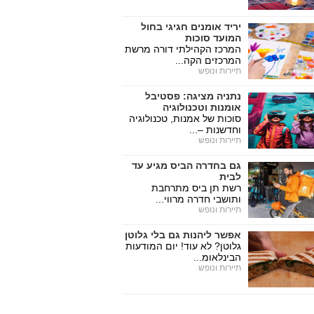
יריד אומנים חגיגי בחול
המועד סוכות
המרכז הקהילתי דורה מרשת
המרכזים הקה...
תיירות ונופש
נתניה מציגה: פסטיבל
אומנות וטכנולוגיה
סוכות של אמנות, טכנולוגיה
וחדשנות –...
תיירות ונופש
גם בחדרה הביס מגיע עד
לבית
רשת תן ביס מתרחבת
ותושבי חדרה מרווי...
תיירות ונופש
אפשר ליהנות גם בלי גלוטן
גלוטן? לא עוד! יום המודעות
הבינלאומ...
תיירות ונופש