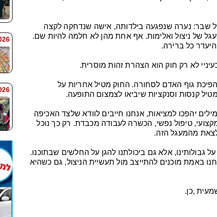
ל שבר: נערה שנפגעה בילדותה, אישה שנדחקה לקצה
גל של ניצול ואלימות. אף אחת מהן לא חלמה להיות שם.
 7:59
היעדר כל ברירה.
עיניי לא רק חוק הוא הצהרת זהות מוסרית.
הפיכת גוף האדם לסחורה. החוק מטיל אחריות על
 7:58
טיל קנסות וסנקציות שיביאו לצמצום התופעה.
לים יהפכו למציאות, אנחנו חייבים לוודא שלצד האכיפה
מקצועי, טיפול נפשי, הכשרה לעבודה מכבדת. רק כך נוכל
צאת מהמעגל הזה.
ל גבולותינו, אלא גם ביכולתנו להגן על החלשים שבתוכנו.
נו באמת מוכנים להתייצב מול תעשיית הניצול, גם כשהיא
עית ,כן.