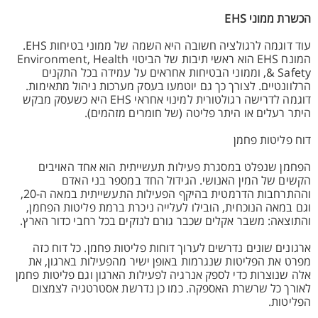
הכשרת ממוני EHS
עוד דוגמה לרגולציה חשובה היא השמה של ממוני בטיחות EHS.
המונח EHS הוא ראשי תיבות של הביטוי Environment, Health
& Safety, וממוני הבטיחות אחראים על עמידה בכל התקנים
הרלוונטיים. לצורך כך גם יוטמעו בעסק מערכות ניהול מתאימות.
דוגמה לדרישה רגולטורית למינוי אחראי EHS היא כשעסק מבקש
היתר רעלים או היתר פליטה (של חומרים מזהמים).
דוח פליטות פחמן
הפחמן שנפלט במסגרת פעילות תעשייתית הוא אחד האויבים
הקשים של המין האנושי. הגידול החד במספר בני האדם
וההתרחבות הדרמטית בהיקף הפעילות התעשייתית במאה ה-20,
וגם במאה הנוכחית, הובילו לעלייה ניכרת ברמת פליטות הפחמן,
והתוצאה: משבר אקלים שכבר גורם לנזקים בכל רחבי כדור הארץ.
ארגונים שונים נדרשים לערוך דוחות פליטות פחמן. כל דוח כזה
מפרט את הפליטות שנגרמות באופן ישיר מהפעילות בארגון, את
אלה שנוצרות כדי לספק אנרגיה לפעילות הארגון וגם פליטות פחמן
לאורך כל שרשרת האספקה. כמו כן נדרשת אסטרטגיה לצמצום
הפליטות.