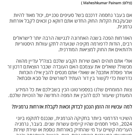
(צילום: Maheshkumar Painam )
אם בעבר נחסמה דרככם בשל סעיפים טכניים, יכול מאוד להיות
שבעקבות הקלות החוק החדש אתם דווקא כן זכאים לקבל אזרחות
גרמנית.
האזרחות הפכה בשנה האחרונה לנגישה הרבה יותר לישראלים
רבים, הודות לרפורמה מקיפה שנועדה לתקן עוולות היסטוריות
ולהתאים את החוק למציאות המודרנית.
אולי אתם תוהים האם שירות הקבע שלכם בצה"ל עדיין מהווה
מכשול? שואלים את עצמכם האם העובדה שכבר הוצאתם דרכון זר
אחר פוסלת אתכם? או שאולי אתם מנסים להבין אילו הוכחות
נדרשות כדי לקשור בין דור העתיד לשורשים של סבא וסבתא?
צוות המומחים שלנו בפספורטוגו הכין בשבילכם את כל המידע
המעודכן שיעזור לכם להבין את המפה החדשה של הזכויות שלכם.
למה עכשיו זה הזמן הנכון לבדוק זכאות לקבלת אזרחות גרמנית?
השינוי הדרמטי ביותר בחקיקה הגרמנית, שנכנס לתוקפו ביוני
2024, הסיר חסמים שהיו קיימים עשרות שנים. בעבר, גרמניה
הערימה קשיים על מי שהחזיק באזרחות נוספת או שירת שירות