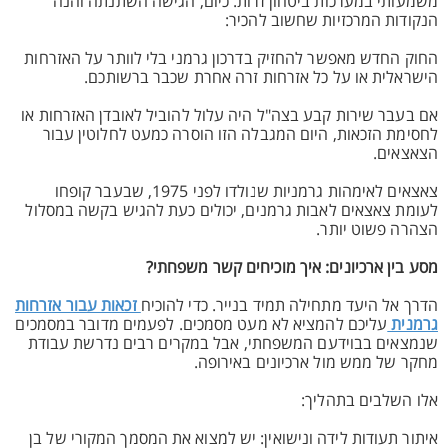
משמעותי במערכות ביטחון זרות. כיום, הגישה השתנתה והנה
הנקודות המרכזיות שחשוב להכיר:
החוק החדש מאפשר להחזיק בדרכון גרמני בלי לוותר על האזרחות
הישראלית או על כל אזרחות זרה אחרת שכבר ברשותכם.
אם בעבר שירות קבע בצה"ל היה עלול להוביל לאובדן האזרחות או
לחסימת הזכאות, היום המגבלה הזו הוסרה כמעט לחלוטין עבור
הצאצאים.
צאצאים לאימהות גרמניות שנולדו לפני 1975, שבעבר קופחו
לעומת צאצאים לאבות גרמנים, יכולים כעת להגיש בקשה במסלול
הצהרה פשוט יותר.
מסע בין ארכיונים: איך מוכיחים קשר משפחתי?
הדרך אל היעד מתחילה תמיד בנייר. כדי להוכיח
זכאות עבור אזרחות
גרמנית
עליכם להמציא לא מעט מסמכים. לפעמים מדובר במסמכים
שנמצאים בבוידעם המשפחתי, אבל במקרים רבים נדרשת עבודת
מחקר של ממש מול ארכיונים באירופה.
אלו השלבים בתהליך:
איתור תעודות לידה ונישואין: יש למצוא את המסמך המקורי של בן