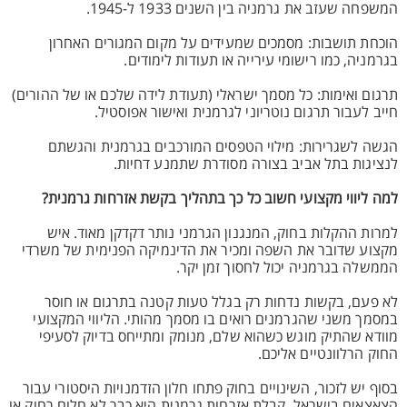
המשפחה שעזב את גרמניה בין השנים 1933 ל-1945.
הוכחת תושבות: מסמכים שמעידים על מקום המגורים האחרון
בגרמניה, כמו רישומי עירייה או תעודות לימודים.
תרגום ואימות: כל מסמך ישראלי (תעודת לידה שלכם או של ההורים)
חייב לעבור תרגום נוטריוני לגרמנית ואישור אפוסטיל.
הגשה לשגרירות: מילוי הטפסים המורכבים בגרמנית והגשתם
לנציגות בתל אביב בצורה מסודרת שתמנע דחיות.
למה ליווי מקצועי חשוב כל כך בתהליך בקשת אזרחות גרמנית?
למרות ההקלות בחוק, המנגנון הגרמני נותר דקדקן מאוד. איש
מקצוע שדובר את השפה ומכיר את הדינמיקה הפנימית של משרדי
הממשלה בגרמניה יכול לחסוך זמן יקר.
לא פעם, בקשות נדחות רק בגלל טעות קטנה בתרגום או חוסר
במסמך משני שהגרמנים רואים בו מסמך מהותי. הליווי המקצועי
מוודא שהתיק מוגש כשהוא שלם, מנומק ומתייחס בדיוק לסעיפי
החוק הרלוונטיים אליכם.
בסוף יש לזכור, השינויים בחוק פתחו חלון הזדמנויות היסטורי עבור
הצאצאים בישראל, קבלת אזרחות גרמנית היא כבר לא חלום רחוק או